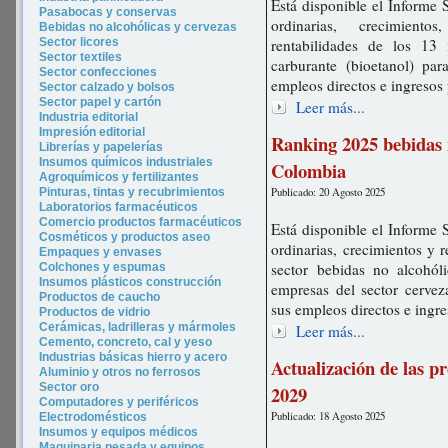
Está disponible el Informe 
Pasabocas y conservas
ordinarias, crecimient
Bebidas no alcohólicas y cervezas
Sector licores
rentabilidades de los 13 
Sector tex
tiles
carburante (bioetanol) pa
Sector confecciones
empleos directos e ingresos
Sector calzado y bolsos
Sector papel y cartón
Leer más...
Industria editorial
Impresión editorial
Ranking 2025 bebidas n
Librerías y papelerías
Insumos químicos industriales
Colombia
Agroquímicos y fertilizantes
Publicado: 20 Agosto 2025
Pinturas, tintas y recubrimientos
Laboratorios farmacéuticos
Comercio productos farmacéuticos
Está disponible el Informe 
Cosméticos y productos aseo
ordinarias, crecimientos y 
Empaques y envases
sector bebidas no alcohól
Colchones y espumas
Insumos plásticos construcción
empresas del sector cerve
Productos de caucho
sus empleos directos e ingr
Productos de vidrio
Cerámicas, ladrilleras y mármoles
Leer más...
Cemento, concreto, cal y yeso
Industrias básicas hierro y acero
Actualización de las p
Aluminio y otros no ferrosos
Sector oro
2029
Computadores y periféricos
Publicado: 18 Agosto 2025
Electrodomésticos
Insumos y equipos médicos
Maquinaria pesada y equipos