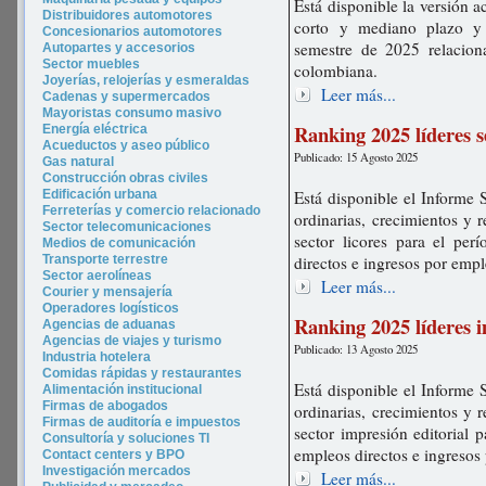
Está disponible la versión a
Distribuidores automotores
corto y mediano plazo y 
Concesionarios automotores
semestre de 2025 relacion
Autopartes y accesorios
Sector muebles
colombiana.
Joyerías, relojerías y esmeraldas
Leer más...
Cadenas y supermercados
Mayoristas consumo masivo
Ranking 2025 líderes s
Energía eléctrica
Acueductos y aseo público
Publicado: 15 Agosto 2025
Gas natural
Construcción obras civiles
Edificación urbana
Está disponible el Informe 
Ferreterías y comercio relacionado
ordinarias, crecimientos y 
Sector telecomunicaciones
sector licores para el pe
Medios de comunicación
Transporte terrestre
directos e ingresos por emp
Sector aerolíneas
Leer más...
Courier y mensajería
Operadores logísticos
Ranking 2025 líderes 
Agencias de aduanas
Agencias de viajes y turismo
Publicado: 13 Agosto 2025
In
dustria hotel
era
Comidas rápidas y restaurantes
Está disponible el Informe 
Alimentación institucional
Firmas de abogados
ordinarias, crecimientos y 
Firmas de auditoría e impuestos
sector impresión editorial 
Consultoría y soluciones TI
empleos directos e ingresos
Contact centers y BPO
Investigación mercados
Leer más...