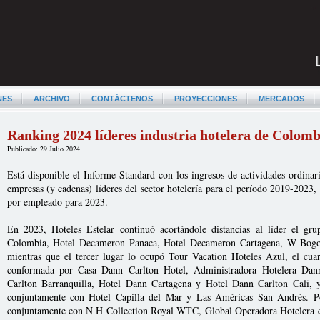
NES
ARCHIVO
CONTÁCTENOS
PROYECCIONES
MERCADOS
Ranking 2024 líderes industria hotelera de Colomb
Publicado: 29 Julio 2024
Está disponible el Informe Standard con los ingresos de actividades ordinar
empresas (y cadenas) líderes del sector hotelería para el período 2019-2023,
por empleado para 2023.
En 2023, Hoteles Estelar continuó acortándole distancias al líder el g
Colombia, Hotel Decameron Panaca, Hotel Decameron Cartagena, W Bogot
mientras que el tercer lugar lo ocupó Tour Vacation Hoteles Azul, el cuar
conformada por Casa Dann Carlton Hotel, Administradora Hotelera Dan
Carlton Barranquilla, Hotel Dann Cartagena y Hotel Dann Carlton Cali, 
conjuntamente con Hotel Capilla del Mar y Las Américas San Andrés. Pos
conjuntamente con N H Collection Royal WTC, Global Operadora Hotelera c