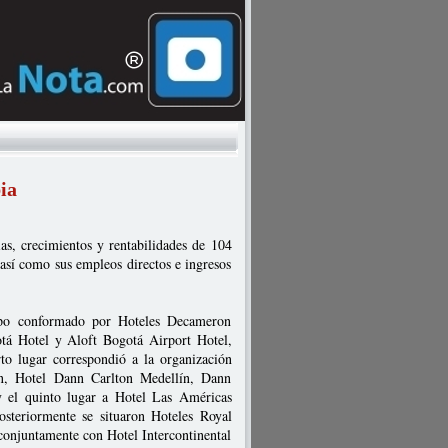
ia
ias, crecimientos y rentabilidades de 104
 así como sus empleos directos e ingresos
rupo conformado por Hoteles Decameron
á Hotel y Aloft Bogotá Airport Hotel,
to lugar correspondió a la organización
n, Hotel Dann Carlton Medellín, Dann
y el quinto lugar a Hotel Las Américas
teriormente se situaron Hoteles Royal
onjuntamente con Hotel Intercontinental