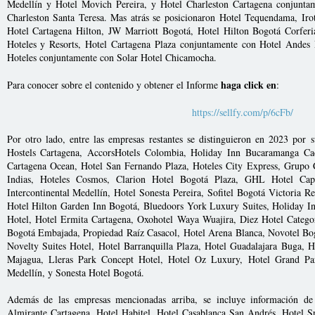
Medellín y Hotel Movich Pereira, y Hotel Charleston Cartagena conjunta
Charleston Santa Teresa. Mas atrás se posicionaron Hotel Tequendama, Iro
Hotel Cartagena Hilton, JW Marriott Bogotá, Hotel Hilton Bogotá Corfer
Hoteles y Resorts, Hotel Cartagena Plaza conjuntamente con Hotel Andes 
Hoteles conjuntamente con Solar Hotel Chicamocha.
haga click en
Para conocer sobre el contenido y obtener el Informe
:
https://sellfy.com/p/6cFb/
Por otro lado, entre las empresas restantes se distinguieron en 2023 por
Hostels Cartagena, AccorsHotels Colombia, Holiday Inn Bucaramanga Cac
Cartagena Ocean, Hotel San Fernando Plaza, Hoteles City Express, Grupo
Indias, Hoteles Cosmos, Clarion Hotel Bogotá Plaza, GHL Hotel Capi
Intercontinental Medellín, Hotel Sonesta Pereira, Sofitel Bogotá Victoria
Hotel Hilton Garden Inn Bogotá, Bluedoors York Luxury Suites, Holiday I
Hotel, Hotel Ermita Cartagena, Oxohotel Waya Wuajira, Diez Hotel Catego
Bogotá Embajada, Propiedad Raíz Casacol, Hotel Arena Blanca, Novotel Bo
Novelty Suites Hotel, Hotel Barranquilla Plaza, Hotel Guadalajara Buga, 
Majagua, Lleras Park Concept Hotel, Hotel Oz Luxury, Hotel Grand Par
Medellín, y Sonesta Hotel Bogotá.
Además de las empresas mencionadas arriba, se incluye información de
Almirante Cartagena, Hotel Habitel, Hotel Casablanca San Andrés, Hotel 