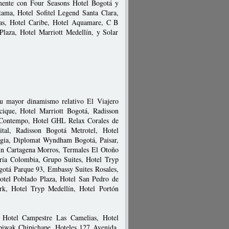
mente con Four Seasons Hotel Bogotá y
tama, Hotel Sofitel Legend Santa Clara,
ias, Hotel Caribe, Hotel Aquamare, C B
Plaza, Hotel Marriott Medellín, y Solar
 su mayor dinamismo relativo El Viajero
ique, Hotel Marriott Bogotá, Radisson
 Contempo, Hotel GHL Relax Corales de
tal, Radisson Bogotá Metrotel, Hotel
 Regia, Diplomat Wyndham Bogotá, Paisar,
nn Cartagena Morros, Termales El Otoño
ría Colombia, Grupo Suites, Hotel Tryp
gotá Parque 93, Embassy Suites Rosales,
Hotel Poblado Plaza, Hotel San Pedro de
k, Hotel Tryp Medellín, Hotel Portón
 Hotel Campestre Las Camelias, Hotel
Spiwak Chipichape, Hoteles 127 Avenida,