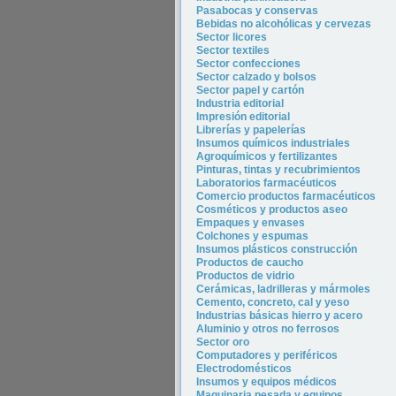
Pasabocas y conservas
Bebidas no alcohólicas y cervezas
Sector licores
Sector tex
tiles
Sector confecciones
Sector calzado y bolsos
Sector papel y cartón
Industria editorial
Impresión editorial
Librerías y papelerías
Insumos químicos industriales
Agroquímicos y fertilizantes
Pinturas, tintas y recubrimientos
Laboratorios farmacéuticos
Comercio productos farmacéuticos
Cosméticos y productos aseo
Empaques y envases
Colchones y espumas
Insumos plásticos construcción
Productos de caucho
Productos de vidrio
Cerámicas, ladrilleras y mármoles
Cemento, concreto, cal y yeso
Industrias básicas hierro y acero
Aluminio y otros no ferrosos
Sector oro
Computadores y periféricos
Electrodomésticos
Insumos y equipos médicos
Maquinaria pesada y equipos