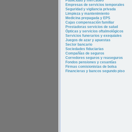
P
ublicidad y merca
deo
Empresas de servicios temporales
Seguridad y vigilancia privada
Limpieza y mantenimiento
Medicina prepagada y EPS
Cajas compensación familiar
Prestadoras servicios de salud
Ópticas y servicios oftalmológicos
Servicios funerarios y exequiales
Juegos de azar y apuestas
Sector bancario
Sociedades fiduciarias
Compañías de seguros
Corredores seguros y reaseguros
Fondos pensiones y cesantías
Firmas comisionistas de bolsa
Financieras y bancos segundo piso