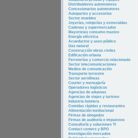
Distribuidores automotores
Concesionarios automotores
Autopartes y accesorios
Sector muebles
Joyerías, relojerías y esmeraldas
Cadenas y supermercados
Mayoristas consumo masivo
Energía eléctrica
Acueductos y aseo público
Gas natural
Construcción obras civiles
Edificación urbana
Ferreterías y comercio relacionado
Sector telecomunicaciones
Medios de comunicación
Transporte terrestre
Sector aerolíneas
Courier y mensajería
Operadores logísticos
Agencias de aduanas
Agencias de viajes y turismo
In
dustria hotel
era
Comidas rápidas y restaurantes
Alimentación institucional
Firmas de abogados
Firmas de auditoría e impuestos
Consultoría y soluciones TI
Contact centers y BPO
Investigación mercados