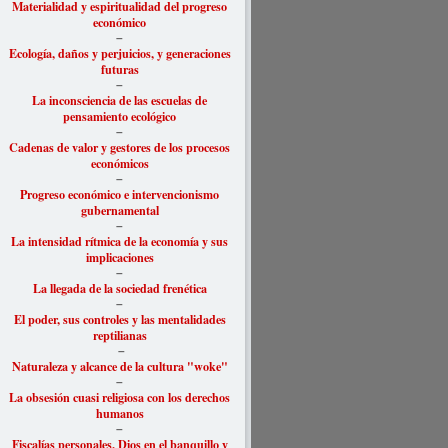
Materialidad y espiritualidad del progreso
económico
–
Ecología, daños y perjuicios, y generaciones
futuras
–
La inconsciencia de las escuelas de
pensamiento ecológico
–
Cadenas de valor y gestores de los procesos
económicos
–
Progreso económico e intervencionismo
gubernamental
–
La intensidad rítmica de la economía y sus
implicaciones
–
La llegada de la sociedad frenética
–
El poder, sus controles y las mentalidades
reptilianas
–
Naturaleza y alcance de la cultura "woke"
–
La obsesión cuasi religiosa con los derechos
humanos
–
Fiscalías personales, Dios en el banquillo y