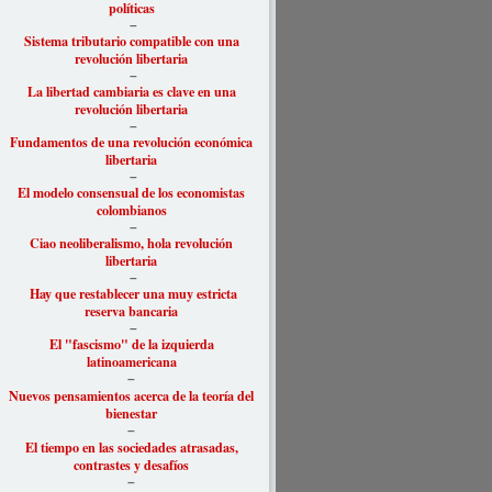
políticas
–
Sistema tributario compatible con una
revolución libertaria
–
La libertad cambiaria es clave en una
revolución libertaria
–
Fundamentos de una revolución económica
libertaria
–
El modelo consensual de los economistas
colombianos
–
Ciao neoliberalismo, hola revolución
libertaria
–
Hay que restablecer una muy estricta
reserva bancaria
–
El "fascismo" de la izquierda
latinoamericana
–
Nuevos pensamientos acerca de la teoría del
bienestar
–
El tiempo en las sociedades atrasadas,
contrastes y desafíos
–