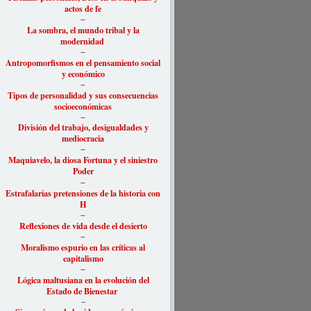
actos de fe
–
La sombra, el mundo tribal y la
modernidad
–
Antropomorfismos en el pensamiento social
y económico
–
Tipos de personalidad y sus consecuencias
socioeconómicas
–
División del trabajo, desigualdades y
mediocracia
–
Maquiavelo, la diosa Fortuna y el siniestro
Poder
–
Estrafalarias pretensiones de la historia con
H
–
Reflexiones de vida desde el desierto
–
Moralismo espurio en las críticas al
capitalismo
–
Lógica maltusiana en la evolución del
Estado de Bienestar
–