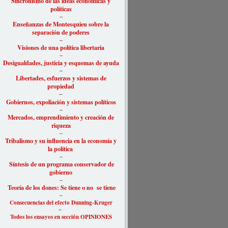
Sincronismo de las ideas económicas y
políticas
–
Enseñanzas de Montesquieu sobre la
separación de poderes
–
Visiones de una política libertaria
–
Desigu
aldades, justicia y esquemas de ayuda
–
Libertades, esfuerzos y sistemas de
propiedad
–
Gobiernos, expoliación y sistemas políticos
–
Mercados, emprendimiento y creación de
riqueza
–
Tribalismo y su influencia en la economía y
la política
–
Síntesis de un programa conservador de
gobierno
–
Teoría de los dones: Se tiene o no se tiene
–
Consecuencias del efecto Dunning-Kruger
–
Todos los ensayos en sección OPINIONES