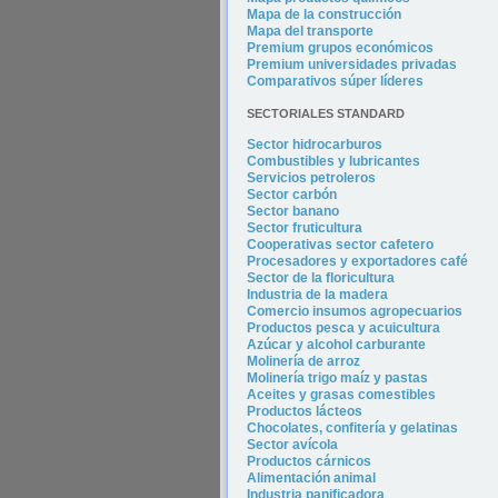
Mapa de la construcción
Mapa del transporte
Premium grupos económicos
Premium universidades privadas
Comparativos súper líderes
SECTORIALES STANDARD
Sector hidrocarburos
Combustibles y lubricantes
Servicios petroleros
Sector carbón
Sector banano
Sector fruticultura
Cooperativas sector cafetero
Procesadores y exportadores café
Sector de la floricultura
Industria de la madera
Comercio insumos agropecuarios
Productos pesca y acuicultura
Azúcar y alcohol carburante
Molinería de arroz
Molinería trigo maíz y pastas
Aceites y grasas comestibles
Productos lácteos
Chocolates, confitería y gelatinas
Sector avícola
Productos cárnicos
Alimentación animal
Industria panificadora