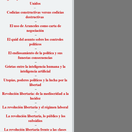
Unidos
–
Codicias constructivas versus codicias
destructivas
–
El uso de Aranceles como carta de
negociación
–
El quid del asunto sobre los controles
políticos
–
El endiosamiento de la política y sus
funestas consecuencias
–
Grietas entre la inteligencia humana y la
inteligencia artificial
–
Utopías, poderes políticos y la lucha por la
libertad
–
Revolución libertaria: de la mediocridad a la
lucidez
–
La revolución libertaria y el régimen laboral
–
La revolución libertaria, lo público y los
subsidios
–
La revolución libertaria frente a las clases