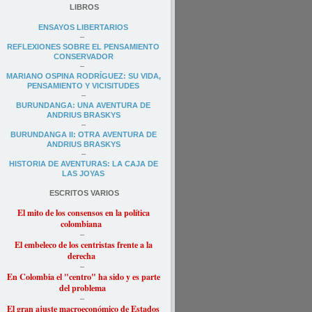
LIBROS
ENSAYOS LIBERTARIOS
–
REFLEXIONES SOBRE EL PENSAMIENTO
CONSERVADOR
–
MARIANO OSPINA RODRÍGUEZ: SU VIDA,
PENSAMIENTO Y VICISITUDES
–
BURUNDANGA: UNA AVENTURA DE
ANDRIUS BRASKYS
–
BURUNDANGA II: OTRA AVENTURA DE
ANDRIUS BRASKYS
–
HISTORIA DE AVENTURAS: LA CAJA DE
LAS JOYAS
ESCRITOS VARIOS
El mito de los consensos en la política
colombiana
–
El embeleco de los centristas frente a la
derecha
–
En Colombia el "
centro" ha sido y es parte
del problema
–
El gran ajuste macroeconómico de Estados