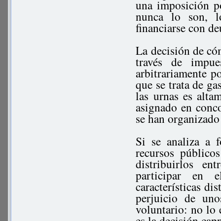
una imposición po
nunca lo son, l
financiarse con de
La decisión de cóm
través de impu
arbitrariamente po
que se trata de g
las urnas es alta
asignado en conco
se han organizado 
Si se analiza a 
recursos público
distribuirlos en
participar en 
características di
perjuicio de un
voluntario: no lo 
es la decisión capr