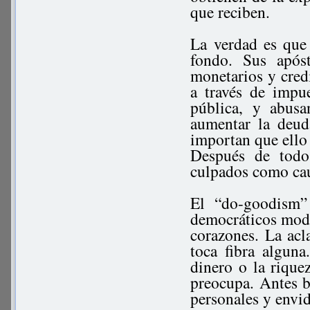
que reciben.
La verdad es que 
fondo. Sus após
monetarios y credi
a través de impu
pública, y abus
aumentar la deud
importan que ello
Después de todo
culpados como cau
El “do-goodism” 
democráticos moder
corazones. La acl
toca fibra algun
dinero o la rique
preocupa. Antes b
personales y envi