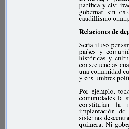
pacífica y civili
gobernar sin ost
caudillismo omnip
Relaciones de de
Sería iluso pensa
países y comunid
históricas y cult
consecuencias cuan
una comunidad cuan
y costumbres polít
Por ejemplo, tod
comunidades la a
constituían la 
implantación de
sistemas descentr
quimera. Ni gober