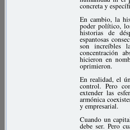
concreta y específ
En cambio, la hi
poder político, lo
historias de dé
espantosas conse
son increíbles 
concentración a
hicieron en nomb
oprimieron.
En realidad, el ún
control. Pero c
extender las esf
armónica coexisten
y empresarial.
Cuando un capital
debe ser. Pero c