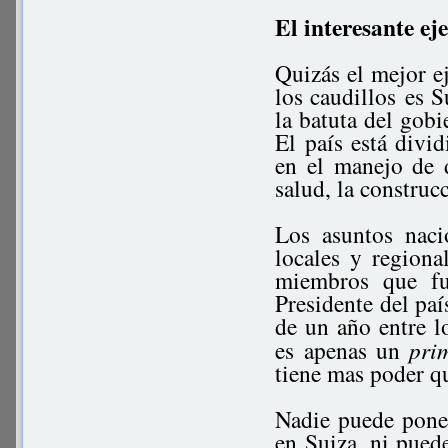
El interesante ej
Quizás el mejor e
los caudillos es S
la batuta del gobi
El país está div
en el manejo de d
salud, la construcc
Los asuntos naci
locales y regiona
miembros que fu
Presidente del pa
de un año entre l
es apenas un
pri
tiene mas poder q
Nadie puede poner
en Suiza, ni puede