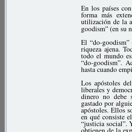
En los países con
forma más exten
utilización de la
goodism” (en su 
El “do-goodism” e
riqueza ajena. T
todo el mundo es 
“do-goodism”. Ad
hasta cuando empie
Los apóstoles de
liberales y democ
dinero no debe 
gastado por algui
apóstoles. Ellos s
en qué consiste el
“justicia social”.
obtienen de la exp