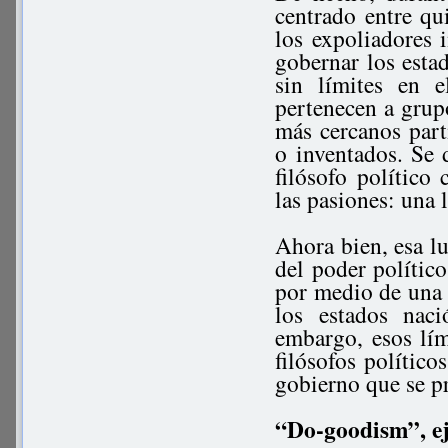
centrado entre qu
los expoliadores 
gobernar los esta
sin límites en e
pertenecen a grup
más cercanos parti
o inventados. Se 
filósofo político
las pasiones: una l
Ahora bien, esa l
del poder político
por medio de una p
los estados nació
embargo, esos lím
filósofos político
gobierno que se p
“Do-goodism”, ej