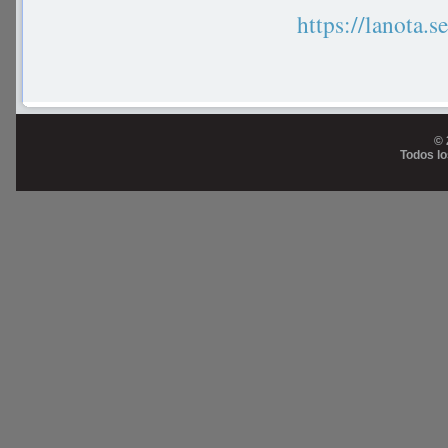
https://lanota.
© 
Todos l
Prog