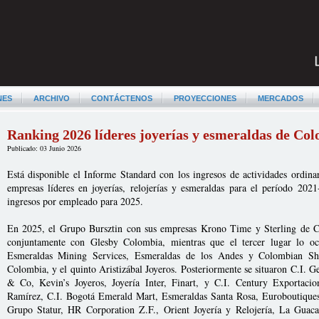
NES
ARCHIVO
CONTÁCTENOS
PROYECCIONES
MERCADOS
Ranking 2026 líderes joyerías y esmeraldas de Co
Publicado: 03 Junio 2026
Está disponible el Informe Standard con los ingresos de actividades ordinar
empresas líderes en joyerías, relojerías y esmeraldas para el período 202
ingresos por empleado para 2025.
En 2025, el Grupo Bursztin con sus empresas Krono Time y Sterling de Co
conjuntamente con Glesby Colombia, mientras que el tercer lugar lo 
Esmeraldas Mining Services, Esmeraldas de los Andes y Colombian Sha
Colombia, y el quinto Aristizábal Joyeros. Posteriormente se situaron C.I.
& Co, Kevin’s Joyeros, Joyería Inter, Finart, y C.I. Century Exportacio
Ramírez, C.I. Bogotá Emerald Mart, Esmeraldas Santa Rosa, Euroboutique
Grupo Statur, HR Corporation Z.F., Orient Joyería y Relojería, La Guaca