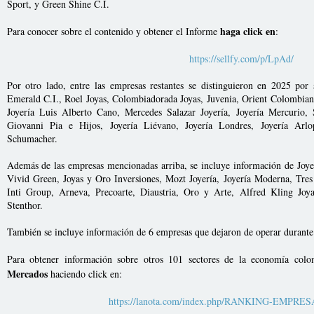
Sport, y Green Shine C.I.
haga click en
Para conocer sobre el contenido y obtener el Informe
:
https://sellfy.com/p/LpAd/
Por otro lado, entre las empresas restantes se distinguieron en 2025 po
Emerald C.I., Roel Joyas, Colombiadorada Joyas, Juvenia, Orient Colombian
Joyería Luis Alberto Cano, Mercedes Salazar Joyería, Joyería Mercurio,
Giovanni Pia e Hijos, Joyería Liévano, Joyería Londres, Joyería Arl
Schumacher.
Además de las empresas mencionadas arriba, se incluye información de Joye
Vivid Green, Joyas y Oro Inversiones, Mozt Joyería, Joyería Moderna, Tres
Inti Group, Arneva, Precoarte, Diaustria, Oro y Arte, Alfred Kling Joy
Stenthor.
También se incluye información de 6 empresas que dejaron de operar durante 
Para obtener información sobre otros 101 sectores de la economía col
Mercados
haciendo click en:
https://lanota.com/index.php/RANKING-EMPRE