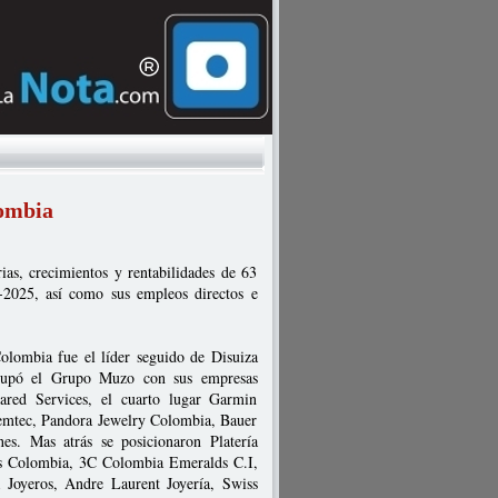
lombia
ias, crecimientos y rentabilidades de 63
1-2025, así como sus empleos directos e
lombia fue el líder seguido de Disuiza
ocupó el Grupo Muzo con sus empresas
red Services, el cuarto lugar Garmin
 Gemtec, Pandora Jewelry Colombia, Bauer
nes. Mas atrás se posicionaron Platería
s Colombia, 3C Colombia Emeralds C.I,
 Joyeros, Andre Laurent Joyería, Swiss