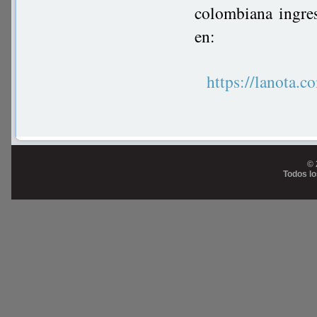
colombiana ingre
en:
https://lanot
© 
Todos l
Prog