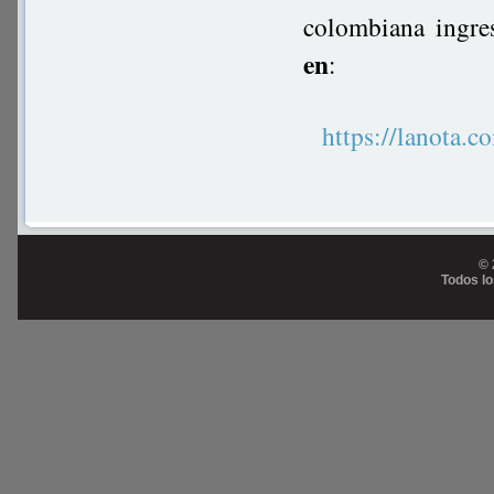
colombiana ingre
en
:
https://lanot
© 
Todos l
Prog