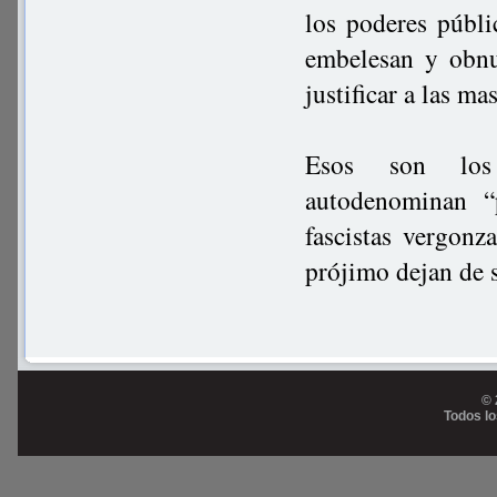
los poderes públi
embelesan y obnu
justificar a las ma
Esos son los i
autodenominan “p
fascistas vergonz
prójimo dejan de s
© 
Todos l
Prog