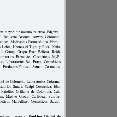
a.
r su mayor dinamismo relativo Edgewell
C, Industria Bisonte, Anway Colombia,
ticos, Medivelius Farmacéutica, Neroli,
Lehit, Jabones el Tigre y Roca, Krika
ic Group, Grupo Euro Belleza, Rolda
boratorios Farmavic, Cosméticos MyE,
co, Laboratorios Bell Franz, Cosméticos
, Productos Floresta, Samara Cosmetics,
sbol de Colombia, Laboratorios Cofarma,
torios Smart, Scalpi Cosmética, Elca
 Patojito, Oriflame de Colombia, Cala
om, Mazivo Group, Caribbean Sunrise,
éticos Marbelline, Cosméticos Bardot,
Ranking Digital de
ombiana ingrese al