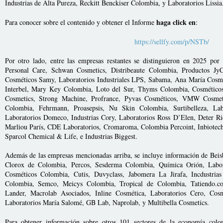
Industrias de Alta Pureza, Reckitt Benckiser Colombia, y Laboratorios Lissi
haga click en
Para conocer sobre el contenido y obtener el Informe
:
https://sellfy.com/p/NSTb/
Por otro lado, entre las empresas restantes se distinguieron en 2025 po
Personal Care, Schwan Cosmetics, Distribeaute Colombia, Productos Jy
Cosméticos Samy, Laboratorios Industriales LPS, Sabama, Ana María Cosmé
Interbel, Mary Key Colombia, Loto del Sur, Thyms Colombia, Cosméticos 
Cosmetics, Strong Machine, Profrance, Pyvas Cosméticos, VMW Cosmet
Colombia, Fehrmann, Proasepsis, Nu Skin Colombia, Surtibelleza, La
Laboratorios Domeco, Industrias Cory, Laboratorios Ross D’Elen, Deter Ri
Marliou París, CDE Laboratorios, Cromaroma, Colombia Percoint, Inbiotech
Sparcol Chemical & Life, e Industrias Biggest.
Además de las empresas mencionadas arriba, se incluye información de Bei
Clorox de Colombia, Percos, Sesderma Colombia, Química Orión, Labora
Cosméticos Colombia, Cutis, Duvyclass, Jabomera La Jirafa, Incdustrias
Colombia, Semco, Meicys Colombia, Tropical de Colombia, Tatiendo.c
Lander, Macrolab Asociados, Inline Cosmética, Laboratorios Cero, Cosm
Laboratorios María Salomé, GB Lab, Naprolab, y Multibella Cosmetics.
Para obtener información sobre otros 101 sectores de la economía col