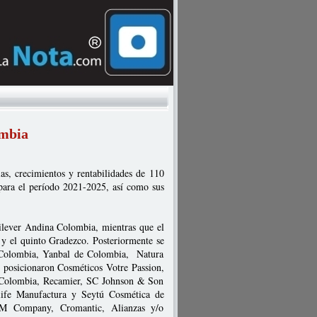
ombia
ias, crecimientos y rentabilidades de 110
 para el período 2021-2025, así como sus
lever Andina Colombia, mientras que el
 y el quinto Gradezco. Posteriormente se
 Colombia, Yanbal de Colombia, Natura
 posicionaron Cosméticos Votre Passion,
de Colombia, Recamier, SC Johnson & Son
ife Manufactura y Seytú Cosmética de
CM Company, Cromantic, Alianzas y/o