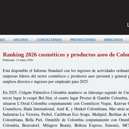
NES
ARCHIVO
CONTÁCTENOS
PROYECCIONES
MERCADOS
Ranking 2026 cosméticos y productos aseo de Col
Publicado: 13 Junio 2026
Está disponible el Informe Standard con los ingresos de actividades ordinar
empresas líderes del sector cosméticos y productos aseo personal y general
empleos directos e ingresos por empleado para 2025.
En 2025, Colgate Palmolive Colombia mantuvo su liderazgo seguido de Uni
tercer lugar lo ocupó Bel-Star, el cuarto lugar Procter & Gamble Colombia,
situaron L’Oreal Colombia conjuntamente con Cosméticos Vogue, Kenvue
Cosméticos, Hada International, Azul K, y Henkel Colombiana. Mas atrás se
Industrias La Victoria, Prebel, Caribbean Eco Soaps, Medipiel, Berhlan 
Colombiana, Bella Piel, Omnilife de Colombia conjuntamente con Omnil
Colombia, Beiersdorf, Milagros Beauty, Belleza Express, Simoniz, M