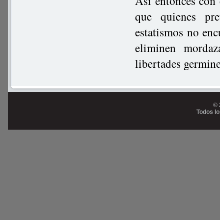
Así entonces con e
que quienes pr
estatismos no enc
eliminen mordaz
libertades germine
© 
Todos l
Prog