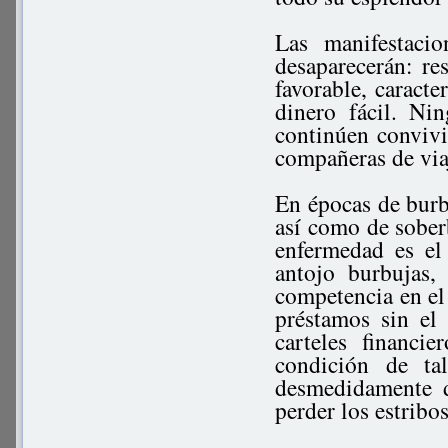
Las manifestaci
desaparecerán: r
favorable, caract
dinero fácil. Ni
continúen convivi
compañeras de via
En épocas de burbu
así como de soberb
enfermedad es el
antojo burbujas
competencia en el
préstamos sin el 
carteles financi
condición de ta
desmedidamente d
perder los estribo