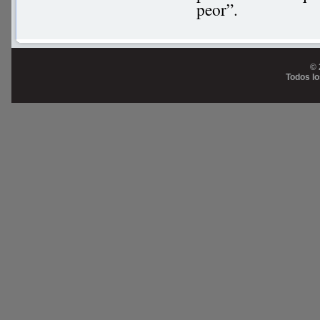
peor”.
© 
Todos l
Prog