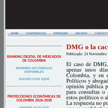
HOME
CONFIDENCIAS
OPINIONES
ARCHIVO
CONTÁC
DMG o la cace
–––––––––––––––––––––––––––––––––
Publicado: 24 Noviembre
RANKING DIGITAL DE MERCADOS
DE COLOMBIA
El caso de DMG, 
apenas unos días
INFORMES SECTORIALES
DISPONIBLES
Colombia, y en e
Políticos y abogad
(HACER CLICK AQUÍ)
opinión pública 
–––––––––––––––––––––––––––––––––
para consultas o 
estos políticos o
PROYECCIONES ECONÓMICAS DE
COLOMBIA 2026-2030
La respuesta no p
VERSIÓN JULIO 2026