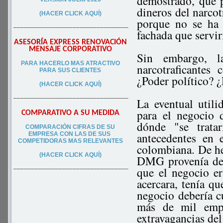
demostrado, que 
dineros del narcot
(HACER CLICK AQUÍ)
porque no se ha
–––––––––––––––––––––––––––––––––
fachada que servir
ASESORÍA EXPRESS RENOVACIÓN
MENSAJE CORPORATIVO
Sin embargo, l
PA
RA
HACERLO MAS ATRACTIVO
narcotraficante
PARA SUS CLIEN
TES
¿Poder político? 
(HACER CLICK AQUÍ)
–––––––––––––––––––––––––––––––––
La eventual util
para el negocio 
COMPARATIVO A SU MEDIDA
dónde "se trata
COMPARACIÓN CIFRAS DE SU
antecedentes en 
EMPRESA CON LAS DE SUS
COMPETIDORAS MAS RELEVANTES
colombiana. De he
(HACER CLICK AQUÍ)
DMG provenía del
que el negocio e
–––––––––––––––––––––––––––––––––
acercara, tenía qu
negocio debería cu
más de mil empl
extravagancias de