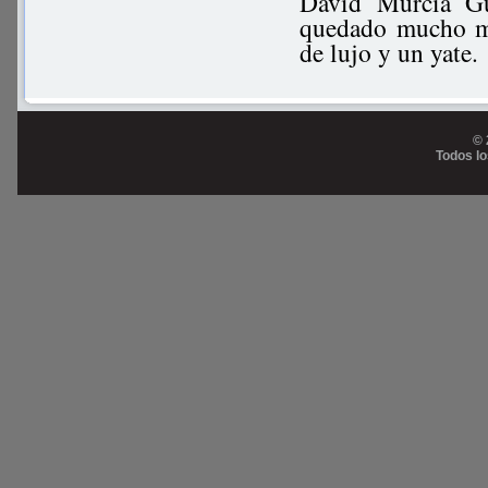
David Murcia Gu
quedado mucho má
de lujo y un yate.
© 
Todos l
Prog