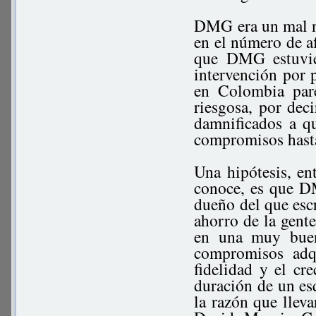
DMG era un mal n
en el número de af
que DMG estuvie
intervención por 
en Colombia pare
riesgosa, por dec
damnificados a q
compromisos hasta 
Una hipótesis, en
conoce, es que D
dueño del que escr
ahorro de la gente
en una muy buen
compromisos adqu
fidelidad y el cre
duración de un es
la razón que lleva