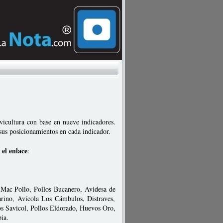
vicultura con base en nueve indicadores.
us posicionamientos en cada indicador.
 el enlace
:
: Mac Pollo, Pollos Bucanero, Avidesa de
ino, Avícola Los Cámbulos, Distraves,
os Savicol, Pollos Eldorado, Huevos Oro,
bia.