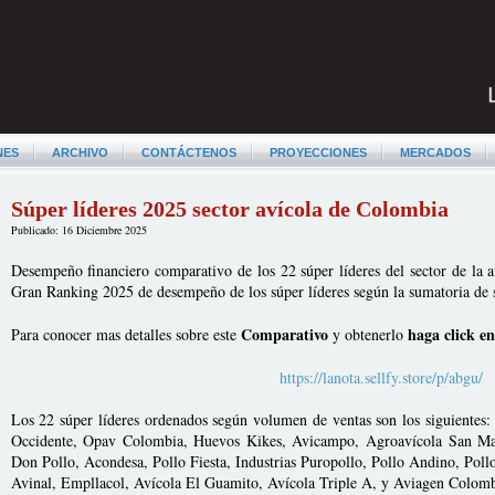
NES
ARCHIVO
CONTÁCTENOS
PROYECCIONES
MERCADOS
Súper líderes 2025 sector avícola de Colombia
Publicado: 16 Diciembre 2025
Desempeño financiero comparativo de los 22 súper líderes del sector de la a
Gran Ranking 2025 de desempeño de los súper líderes según la sumatoria de s
Comparativo
haga click en
Para conocer mas detalles sobre este
y obtenerlo
https://lanota.sellfy.store/p/abgu/
Los 22 súper líderes ordenados según volumen de ventas son los siguientes
Occidente, Opav Colombia, Huevos Kikes, Avicampo, Agroavícola San Mar
Don Pollo, Acondesa, Pollo Fiesta, Industrias Puropollo, Pollo Andino, Poll
Avinal, Empllacol, Avícola El Guamito, Avícola Triple A, y Aviagen Colom