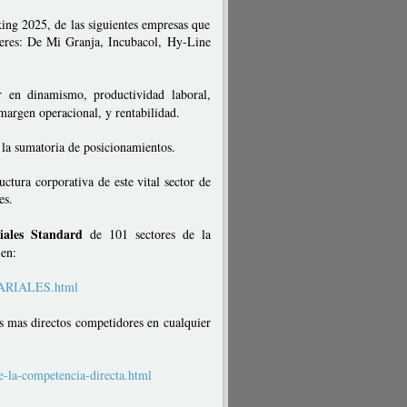
king 2025, de las siguientes empresas que
deres: De Mi Granja, Incubacol, Hy-Line
r en dinamismo, productividad laboral,
 margen operacional, y rentabilidad.
n la sumatoria de posicionamientos.
ctura corporativa de este vital sector de
es.
iales Standard
de 101 sectores de la
en:
SARIALES.html
 mas directos competidores en cualquier
la-competencia-directa.html