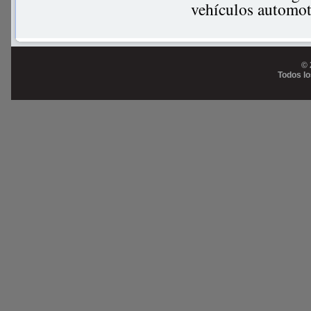
vehículos automot
© 
Todos l
Prog