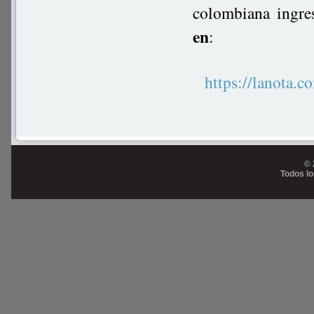
colombiana ingre
en
:
https://lanot
© 
Todos l
Prog