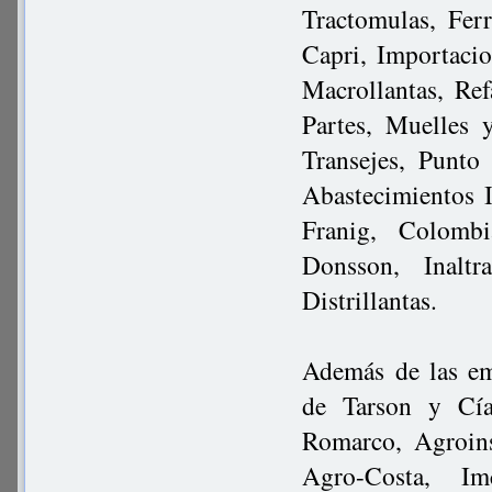
Tractomulas, Fer
Capri, Importaci
Macrollantas, Re
Partes, Muelles
Transejes, Punto
Abastecimientos I
Franig, Colomb
Donsson, Inaltr
Distrillantas.
Además de las em
de Tarson y Cía,
Romarco, Agroins
Agro-Costa, Im