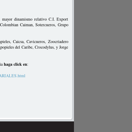
su mayor dinamismo relativo C.I. Export
, Colombian Caiman, Sotercueros, Grupo
pieles, Caicsa, Cavicueros, Zoocriadero
popieles del Caribe, Crocodylus, y Jorge
haga click en
bia
:
SARIALES.html