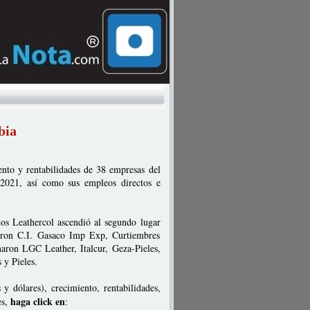
bia
ento y rentabilidades de 38 empresas del
-2021, así como sus empleos directos e
dos Leathercol ascendió al segundo lugar
uaron C.I. Gasaco Imp Exp, Curtiembres
aron LGC Leather, Italcur, Geza-Pieles,
 y Pieles.
y dólares), crecimiento, rentabilidades,
haga click en
es,
: