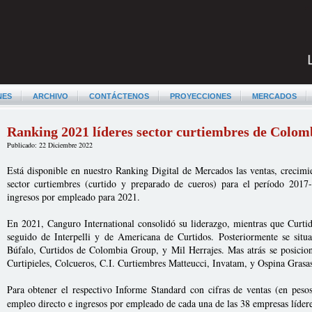
NES
ARCHIVO
CONTÁCTENOS
PROYECCIONES
MERCADOS
Ranking 2021 líderes sector curtiembres de Colom
Publicado: 22 Diciembre 2022
Está disponible en nuestro Ranking Digital de Mercados las ventas, crecimi
sector curtiembres (curtido y preparado de cueros) para el período 2017
ingresos por empleado para 2021.
En 2021, Canguro International consolidó su liderazgo, mientras que Curti
seguido de Interpelli y de Americana de Curtidos. Posteriormente se sit
Búfalo, Curtidos de Colombia Group, y Mil Herrajes. Mas atrás se posicion
Curtipieles, Colcueros, C.I. Curtiembres Matteucci, Invatam, y Ospina Grasas
Para obtener el respectivo Informe Standard con cifras de ventas (en pesos 
empleo directo e ingresos por empleado de cada una de las 38 empresas líder