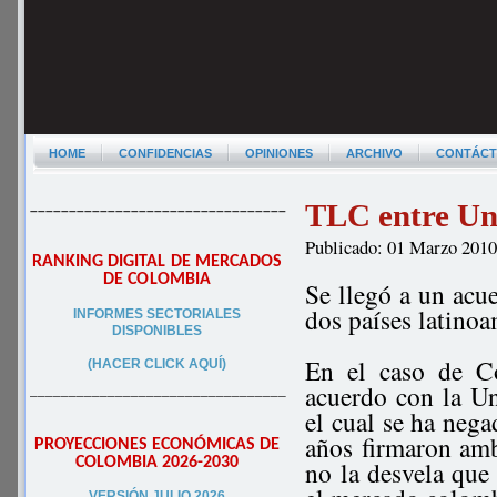
HOME
CONFIDENCIAS
OPINIONES
ARCHIVO
CONTÁC
TLC entre Un
–––––––––––––––––––––––––––––––––
Publicado: 01 Marzo 201
RANKING DIGITAL DE MERCADOS
DE COLOMBIA
Se llegó a un acue
dos países latino
INFORMES SECTORIALES
DISPONIBLES
En el caso de Co
(HACER CLICK AQUÍ)
acuerdo con la U
–––––––––––––––––––––––––––––––––
el cual se ha neg
años firmaron amb
PROYECCIONES ECONÓMICAS DE
COLOMBIA 2026-2030
no la desvela que
VERSIÓN JULIO 2026