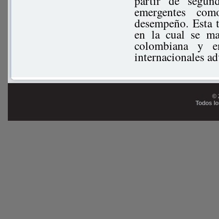
partir de segu
emergentes com
desempeño. Esta 
en la cual se ma
colombiana y e
internacionales ad
© 
Todos l
Prog