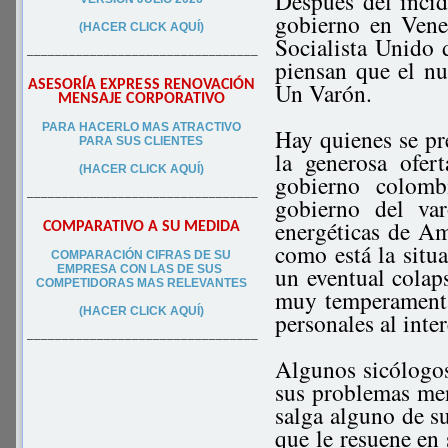
Después del incid
gobierno en Vene
(HACER CLICK AQUÍ)
Socialista Unido 
–––––––––––––––––––––––––––––––––
piensan que el nu
ASESORÍA EXPRESS RENOVACIÓN
Un Varón.
MENSAJE CORPORATIVO
PA
RA
HACERLO MAS ATRACTIVO
Hay quienes se pr
PARA SUS CLIEN
TES
la generosa ofer
(HACER CLICK AQUÍ)
gobierno colom
–––––––––––––––––––––––––––––––––
gobierno del var
energéticas de Am
COMPARATIVO A SU MEDIDA
como está la situa
COMPARACIÓN CIFRAS DE SU
un eventual colaps
EMPRESA CON LAS DE SUS
COMPETIDORAS MAS RELEVANTES
muy temperamental
(HACER CLICK AQUÍ)
personales al inte
–––––––––––––––––––––––––––––––––
Algunos sicólogos 
sus problemas men
salga alguno de su
que le resuene en