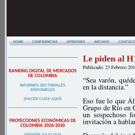
HOME
CONFIDENCIAS
OPINIONES
ARCHIVO
CONTÁC
Le piden al 
–––––––––––––––––––––––––––––––––
Publicado: 23 Febrero 20
RANKING DIGITAL DE MERCADOS
DE COLOMBIA
“Sea varón, quéde
en la distancia.”
INFORMES SECTORIALES
DISPONIBLES
Eso fue lo que Á
(HACER CLICK AQUÍ)
Grupo de Río en C
–––––––––––––––––––––––––––––––––
un sospechoso fon
invitación a hablar
PROYECCIONES ECONÓMICAS DE
COLOMBIA 2026-2030
VERSIÓN JULIO 2026