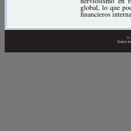
nerviosismo en 
global, lo que pod
financieros inter
© 
Todos l
Prog