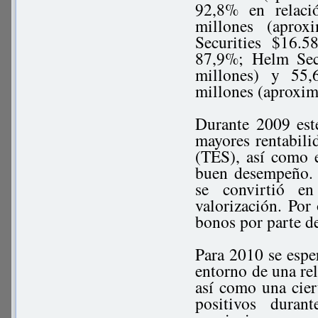
92,8% en relaci
millones (apro
Securities $16.
87,9%; Helm Sec
millones) y 55
millones (aproxi
Durante 2009 este
mayores rentabili
(TES), así como e
buen desempeño. 
se convirtió e
valorización. Por 
bonos por parte d
Para 2010 se esp
entorno de una rel
así como una cier
positivos duran