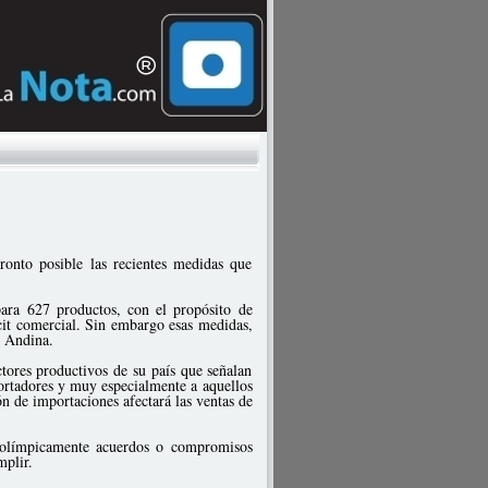
ronto posible las recientes medidas que
ara 627 productos, con el propósito de
cit comercial. Sin embargo esas medidas,
d Andina.
tores productivos de su país que señalan
portadores y muy especialmente a aquellos
ón de importaciones afectará las ventas de
a olímpicamente acuerdos o compromisos
umplir.