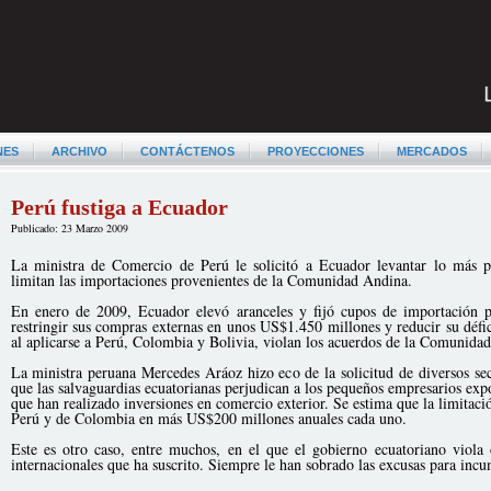
NES
ARCHIVO
CONTÁCTENOS
PROYECCIONES
MERCADOS
Perú fustiga a Ecuador
Publicado: 23 Marzo 2009
La ministra de Comercio de Perú le solicitó a Ecuador levantar lo más p
limitan las importaciones provenientes de la Comunidad Andina.
En enero de 2009, Ecuador elevó aranceles y fijó cupos de importación p
restringir sus compras externas en unos US$1.450 millones y reducir su défi
al aplicarse a Perú, Colombia y Bolivia, violan los acuerdos de la Comunida
La ministra peruana Mercedes Aráoz hizo eco de la solicitud de diversos sec
que las salvaguardias ecuatorianas perjudican a los pequeños empresarios ex
que han realizado inversiones en comercio exterior. Se estima que la limitaci
Perú y de Colombia en más US$200 millones anuales cada uno.
Este es otro caso, entre muchos, en el que el gobierno ecuatoriano viol
internacionales que ha suscrito. Siempre le han sobrado las excusas para inc