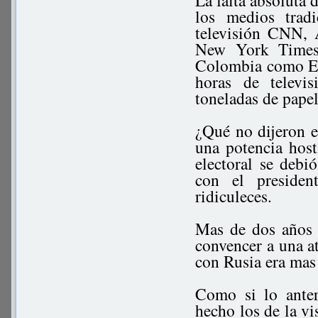
La falta absoluta
los medios trad
televisión CNN
New York Times 
Colombia como El 
horas de televi
toneladas de pape
¿Qué no dijeron 
una potencia host
electoral se debi
con el presiden
ridiculeces.
Mas de dos años 
convencer a una a
con Rusia era mas
Como si lo anter
hecho los de la vi