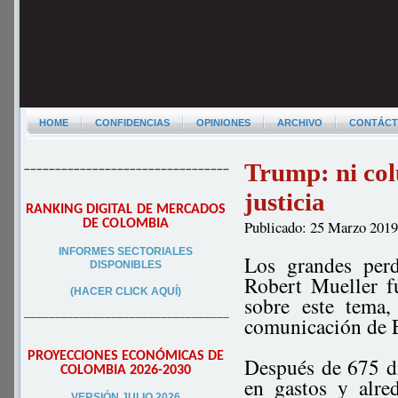
HOME
CONFIDENCIAS
OPINIONES
ARCHIVO
CONTÁC
Trump: ni col
–––––––––––––––––––––––––––––––––
justicia
RANKING DIGITAL DE MERCADOS
DE COLOMBIA
Publicado: 25 Marzo 201
INFORMES SECTORIALES
Los grandes perd
DISPONIBLES
Robert Mueller fu
(HACER CLICK AQUÍ)
sobre este tema,
–––––––––––––––––––––––––––––––––
comunicación de E
PROYECCIONES ECONÓMICAS DE
Después de 675 dí
COLOMBIA 2026-2030
en gastos y alre
VERSIÓN JULIO 2026