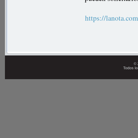
https://lanota.c
© 
Todos l
Prog