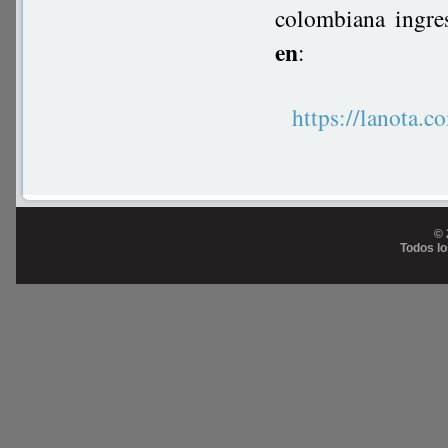
colombiana ingre
en
:
https://lanot
© 
Todos l
Prog