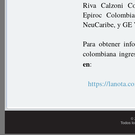
Riva Calzoni Co
Epiroc Colombia
NeuCaribe, y GE V
Para obtener inf
colombiana ingre
en
:
https://lanot
© 
Todos l
Prog