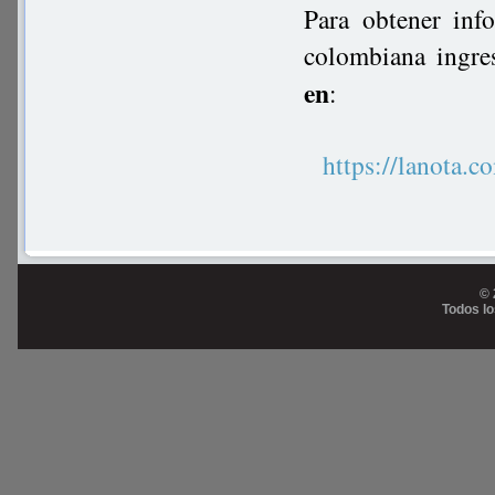
Para obtener inf
colombiana ingre
en
:
https://lanot
© 
Todos l
Prog