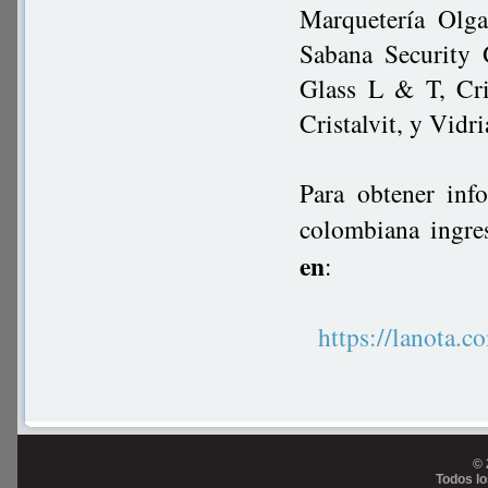
Marquetería Olga
Sabana Security G
Glass L & T, Cri
Cristalvit, y Vidr
Para obtener inf
colombiana ingre
en
:
https://lanot
© 
Todos l