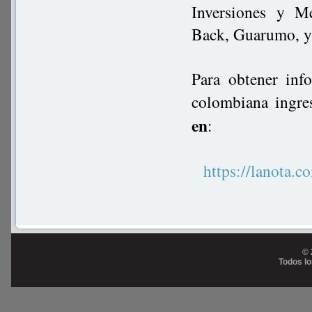
Inversiones y Me
Back, Guarumo, y
Para obtener inf
colombiana ingre
en
:
https://lanot
© 
Todos l
Prog