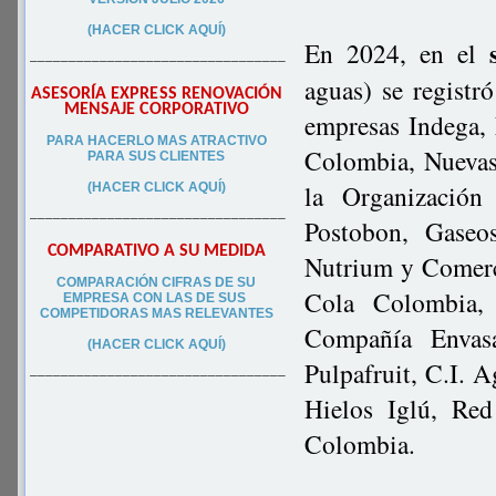
(HACER CLICK AQUÍ)
En 2024, en el
–––––––––––––––––––––––––––––––––
aguas) se regist
ASESORÍA EXPRESS RENOVACIÓN
MENSAJE CORPORATIVO
empresas Indega,
PA
RA
HACERLO MAS ATRACTIVO
Colombia, Nuevas
PARA SUS CLIEN
TES
la Organización
(HACER CLICK AQUÍ)
–––––––––––––––––––––––––––––––––
Postobon, Gaseo
COMPARATIVO A SU MEDIDA
Nutrium y Comerci
COMPARACIÓN CIFRAS DE SU
Cola Colombia, 
EMPRESA CON LAS DE SUS
COMPETIDORAS MAS RELEVANTES
Compañía Envasa
(HACER CLICK AQUÍ)
Pulpafruit, C.I.
–––––––––––––––––––––––––––––––––
Hielos Iglú, Re
Colombia.