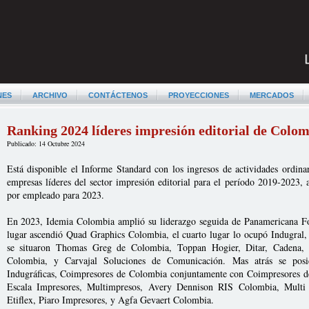
NES
ARCHIVO
CONTÁCTENOS
PROYECCIONES
MERCADOS
Ranking 2024 líderes impresión editorial de Colo
Publicado: 14 Octubre 2024
Está disponible el Informe Standard con los ingresos de actividades ordinar
empresas líderes del sector impresión editorial para el período 2019-2023, 
por empleado para 2023.
En 2023, Idemia Colombia amplió su liderazgo seguida de Panamericana Fo
lugar ascendió Quad Graphics Colombia, el cuarto lugar lo ocupó Indugral, 
se situaron Thomas Greg de Colombia, Toppan Hogier, Ditar, Cadena, I
Colombia, y Carvajal Soluciones de Comunicación. Mas atrás se posici
Indugráficas, Coimpresores de Colombia conjuntamente con Coimpresores d
Escala Impresores, Multimpresos, Avery Dennison RIS Colombia, Multi I
Etiflex, Piaro Impresores, y Agfa Gevaert Colombia.