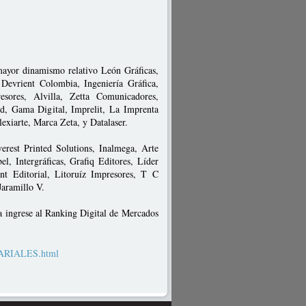
 mayor dinamismo relativo León Gráficas,
Devrient Colombia, Ingeniería Gráfica,
esores, Alvilla, Zetta Comunicadores,
rd, Gama Digital, Imprelit, La Imprenta
lexiarte, Marca Zeta, y Datalaser.
erest Printed Solutions, Inalmega, Arte
el, Intergráficas, Grafiq Editores, Líder
int Editorial, Litoruíz Impresores, T C
Jaramillo V.
a ingrese al Ranking Digital de Mercados
SARIALES.html