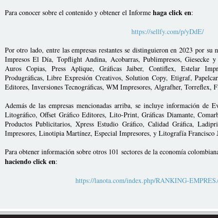
haga click en
Para conocer sobre el contenido y obtener el Informe
:
https://sellfy.com/p/yDdE/
Por otro lado, entre las empresas restantes se distinguieron en 2023 por su
Impresos El Día, Topflight Andina, Acobarras, Publimpresos, Giesecke y 
Auros Copias, Press Aplique, Gráficas Jaiber, Contiflex, Estelar Impr
Produgráficas, Libre Expresión Creativos, Solution Copy, Etigraf, Papelca
Editores, Inversiones Tecnográficas, WM Impresores, Algrafher, Torreflex, F
Además de las empresas mencionadas arriba, se incluye información de Ev
Litográfico, Offset Gráfico Editores, Lito-Print, Gráficas Diamante, Comarb
Productos Publicitarios, Xpress Estudio Gráfico, Calidad Gráfica, Ladipr
Impresores, Linotipia Martínez, Especial Impresores, y Litografía Francisco 
Para obtener información sobre otros 101 sectores de la economía colombian
haciendo click en
:
https://lanota.com/index.php/RANKING-EMPRE