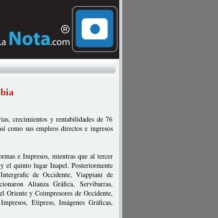
mbia
ias, crecimientos y rentabilidades de 76
así como sus empleos directos e ingresos
rmas e Impresos, mientras que al tercer
y el quinto lugar Inapel. Posteriormente
ntergrafic de Occidente, Viappiani de
onaron Alianza Gráfica, Servibarras,
el Oriente y Coimpresores de Occidente,
mpresos, Etipress, Imágenes Gráficas,