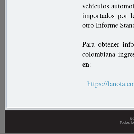
vehículos automot
importados por l
otro Informe Stan
Para obtener inf
colombiana ingre
en
:
https://lanot
© 
Todos l
Prog