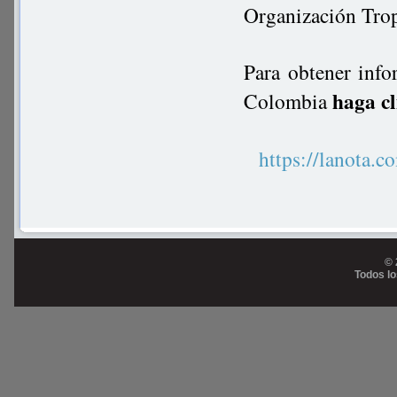
Organización Trop
Para obtener info
haga cl
Colombia
https://lanot
© 
Todos l
Prog