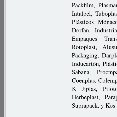
Packfilm, Plasma
Intalpel, Tubopla
Plásticos Mónac
Dorfan, Industri
Empaques Transp
Rotoplast, Alu
Packaging, Darpl
Inducartón, Plásti
Sabana, Proemp
Coenplas, Colemp
K Jiplas, Pilot
Herbeplast, Par
Suprapack, y Kos