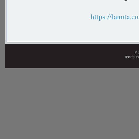
https://lanot
© 
Todos l
Prog