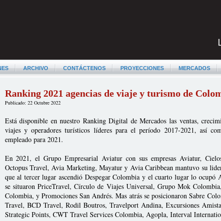
NES
ARCHIVO
CONTÁCTENOS
PROYECCIONES
MERCADOS
Ranking 2021 agencias de viaje y turismo de Colo
Publicado: 22 Octubre 2022
Está disponible en nuestro Ranking Digital de Mercados las ventas, crecim
viajes y operadores turísticos líderes para el período 2017-2021, así c
empleado para 2021.
En 2021, el Grupo Empresarial Aviatur con sus empresas Aviatur, Cielos
Octopus Travel, Avia Marketing, Mayatur y Avia Caribbean mantuvo su lider
que al tercer lugar ascendió Despegar Colombia y el cuarto lugar lo ocupó
se situaron PriceTravel, Círculo de Viajes Universal, Grupo Mok Colombi
Colombia, y Promociones San Andrés. Mas atrás se posicionaron Sabre Colo
Travel, BCD Travel, Rodil Boutros, Travelport Andina, Excursiones Amis
Strategic Points, CWT Travel Services Colombia, Agopla, Interval Internatio