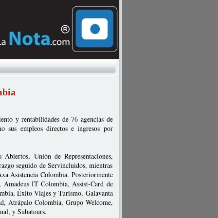
mbia
iento y rentabilidades de 76 agencias de
omo sus empleos directos e ingresos por
 Abiertos,
Unión de Representaciones,
azgo seguido de Servincluidos, mientras
 Axa Asistencia Colombia. Posteriormente
a, Amadeus IT Colombia, Assist-Card de
mbia, Éxito Viajes y Turismo, Galavanta
tad, Atrápalo Colombia, Grupo Welcome,
nal, y Subatours.