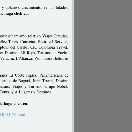
y dólares), crecimiento, rentabilidades,
haga click en
es,
:
mayor dinamismo relativo Viajes Circular,
élez Tours, Convetur, Bestravel Service,
eptour del Caribe, CIC Colombia Travel,
er Destino, All Reps, Turismo al Vuelo,
 Veracruz L’Alianxa, Promotora Belisario
iajes El Corte Inglés, Panamericana de
cífico de Bogotá, Jireh Travel, Destino
urismo, Viajes y Turismo Grupo Nobel,
Tours, y A Lugares y Destinos.
haga click en
bia
:
SARIALES.html