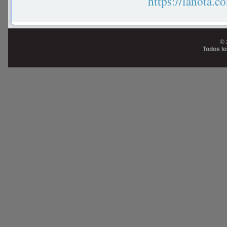
https://lanot
© 
Todos l
Prog