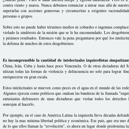
contra viento y marea. Nunca debemos renunciar a mirar mas allá de nuestras
superarlas con acciones generosas y circunscritas a exigentes racionali
personas o grupos.
Sobre esto no puede haber términos medios ni cobardes o ingenuas complac
violado la sindéresis de la misión que se le ha encomendado. Los desgobierno
y pésimos resultados. Entonces vale la pena preguntarse por qué los intelectu
la defensa de muchos de estos desgobiernos.
Es incomprensible la cantidad de intelectuales izquierdistas simpatizan
China, Irán, Cuba y hasta hace poco Venezuela. O de otras dictaduras del 
utiizan todas las formas de violencia y delincuencia no solo para lograr fine
enriquecerse en gran escala.
Estos intelectuales se mueven como peces en el agua en el mundo de las rede
Algunos ejercen como políticos que ondean las banderas de la llamada "izqui
entusiastas defensores de unas dictaduras que violan todos los derechos
sonrojan al hacerlo.
Por ejemplo, en el caso de América Latina la izquierda lleva décadas defen
no hay la mas mínima libertad política y económica. Ese país, que era uno d
de lo que ellos llaman la "revolución", es ahora un lugar donde predomina la