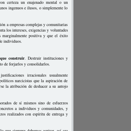
 con certeza un enajenado mental o un
 unos ingenuos e ilusos, o simplemente lo
ción a empresas complejas y comunitarias
nta los intereses, exigencias y voluntades
s marginalmente positiva y que el éxito
de individuos.
que construir
. Destruir instituciones y
 de forjarlos y consolidarlos.
stificaciones irracionales usualmente
líticos narcicistas que la aspiración de
rse la atribución de deshacer a su antojo
morados de sí mismos sino de esfuerzos
oncretos a individuos y comunidades, y
zos realizados con espíritu de entrega y
lo que siempre debemos aspirar, así sea