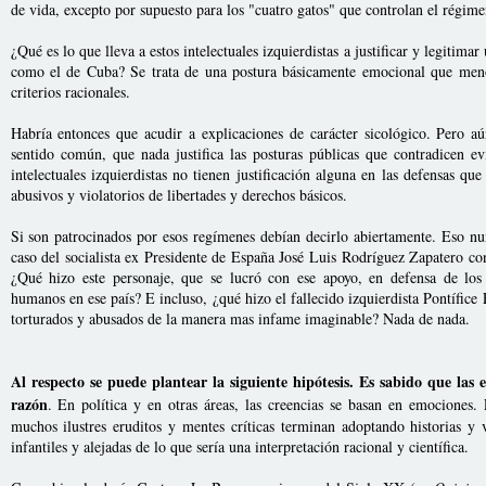
de vida, excepto por supuesto para los "cuatro gatos" que controlan el régime
¿Qué es lo que lleva a estos intelectuales izquierdistas a justificar y legitima
como el de Cuba? Se trata de una postura básicamente emocional que meno
criterios racionales.
Habría entonces que acudir a explicaciones de carácter sicológico. Pero a
sentido común, que nada justifica las posturas públicas que contradicen ev
intelectuales izquierdistas no tienen justificación alguna en las defensas qu
abusivos y violatorios de libertades y derechos básicos.
Si son patrocinados por esos regímenes debían decirlo abiertamente. Eso nun
caso del socialista ex Presidente de España José Luis Rodríguez Zapatero co
¿Qué hizo este personaje, que se lucró con ese apoyo, en defensa de los 
humanos en ese país? E incluso, ¿qué hizo el fallecido izquierdista Pontífice
torturados y abusados de la manera mas infame imaginable? Nada de nada.
Al respecto se puede plantear la siguiente hipótesis. Es sabido que las
razón
. En política y en otras áreas, las creencias se basan en emociones.
muchos ilustres eruditos y mentes críticas terminan adoptando historias y
infantiles y alejadas de lo que sería una interpretación racional y científica.