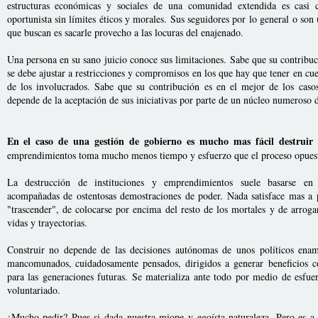
estructuras económicas y sociales de una comunidad extendida es casi
oportunista sin límites éticos y morales. Sus seguidores por lo general o son
que buscan es sacarle provecho a las locuras del enajenado.
Una persona en su sano juicio conoce sus limitaciones. Sabe que su contribu
se debe ajustar a restricciones y compromisos en los que hay que tener en cue
de los involucrados. Sabe que su contribución es en el mejor de los caso
depende de la aceptación de sus iniciativas por parte de un núcleo numeroso 
En el caso de una gestión de gobierno es mucho mas fácil destruir 
emprendimientos toma mucho menos tiempo y esfuerzo que el proceso opuesto
La destrucción de instituciones y emprendimientos suele basarse en ju
acompañadas de ostentosas demostraciones de poder. Nada satisface mas a po
"trascender", de colocarse por encima del resto de los mortales y de arroga
vidas y trayectorias.
Construir no depende de las decisiones autónomas de unos políticos ena
mancomunados, cuidadosamente pensados, dirigidos a generar beneficios c
para las generaciones futuras. Se materializa ante todo por medio de esfuer
voluntariado.
¿Mucho pedir? Pues si dada nuestra miope y egoísta naturaleza. Pero es a 