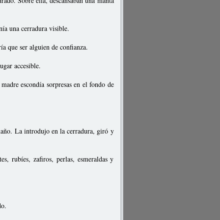
adrado. Sobre ella, descansaban una manta
ía una cerradura visible.
a que ser alguien de confianza.
gar accesible.
 madre escondía sorpresas en el fondo de
año. La introdujo en la cerradura, giró y
s, rubíes, zafiros, perlas, esmeraldas y
do.