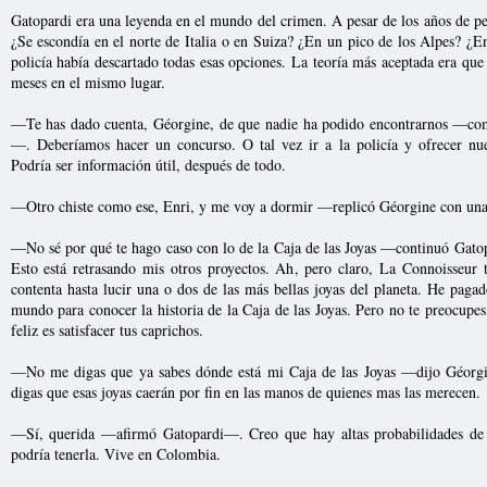
Gatopardi era una leyenda en el mundo del crimen. A pesar de los años de pe
¿Se escondía en el norte de Italia o en Suiza? ¿En un pico de los Alpes? ¿E
policía había descartado todas esas opciones. La teoría más aceptada era q
meses en el mismo lugar.
—Te has dado cuenta, Géorgine, de que nadie ha podido encontrarnos —com
—. Deberíamos hacer un concurso. O tal vez ir a la policía y ofrecer nu
Podría ser información útil, después de todo.
—Otro chiste como ese, Enri, y me voy a dormir —replicó Géorgine con una 
—No sé por qué te hago caso con lo de la Caja de las Joyas —continuó Gatop
Esto está retrasando mis otros proyectos. Ah, pero claro, La Connoisseur t
contenta hasta lucir una o dos de las más bellas joyas del planeta. He paga
mundo para conocer la historia de la Caja de las Joyas. Pero no te preocupe
feliz es satisfacer tus caprichos.
—No me digas que ya sabes dónde está mi Caja de las Joyas —dijo Géorgi
digas que esas joyas caerán por fin en las manos de quienes mas las merecen.
—Sí, querida —afirmó Gatopardi—. Creo que hay altas probabilidades de 
podría tenerla. Vive en Colombia.