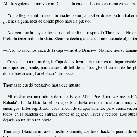
Al día siguiente, almorzó con Diana en la casona. Lo mejor era no exponerse
—Yo no llegué a intimar con tu madre como para saber dónde podría haber
¿Tienes alguna idea de dónde pudo haberla puesto?
—No creo que la haya enterrado en el jardín —respondió Thomas—. No era s
Prefería tener todo a la vista. Siempre decía que cuando uno esconde algo, t
—Pero no sabemos nada de la caja —insistió Diana—. No sabemos su tamaño 
—Conociendo a mi madre, la Caja de las Joyas debe estar en un lugar visible 
creo que sea grande, porque sería difícil de ocultar. ¿En el cuarto de las pi
donde buscarían. ¿En el ático? Tampoco.
Thomas se quedó pensativo hasta que musitó:
—Mi madre era una admiradora de Edgar Allan Poe. Una vez me habló d
Robada". En la historia, el protagonista debía esconder una carta muy v
enemigos. Ellos registraron cada rincón de su apartamento, pero nunca encontr
todos: en la bandeja de entrada donde se dejaban llaves y recibos. Los bus
dejaría en un sitio tan obvio.
Thomas y Diana se miraron. Instintivamente, corrieron hacia la puerta de en