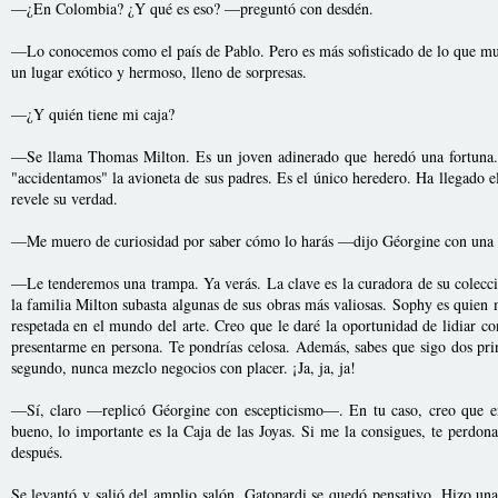
—¿En Colombia? ¿Y qué es eso? —preguntó con desdén.
—Lo conocemos como el país de Pablo. Pero es más sofisticado de lo que mu
un lugar exótico y hermoso, lleno de sorpresas.
—¿Y quién tiene mi caja?
—Se llama Thomas Milton. Es un joven adinerado que heredó una fortuna. 
"accidentamos" la avioneta de sus padres. Es el único heredero. Ha llegado
revele su verdad.
—Me muero de curiosidad por saber cómo lo harás —dijo Géorgine con una s
—Le tenderemos una trampa. Ya verás. La clave es la curadora de su colecc
la familia Milton subasta algunas de sus obras más valiosas. Sophy es quien
respetada en el mundo del arte. Creo que le daré la oportunidad de lidiar 
presentarme en persona. Te pondrías celosa. Además, sabes que sigo dos prin
segundo, nunca mezclo negocios con placer. ¡Ja, ja, ja!
—Sí, claro —replicó Géorgine con escepticismo—. En tu caso, creo que ent
bueno, lo importante es la Caja de las Joyas. Si me la consigues, te perdona
después.
Se levantó y salió del amplio salón. Gatopardi se quedó pensativo. Hizo una