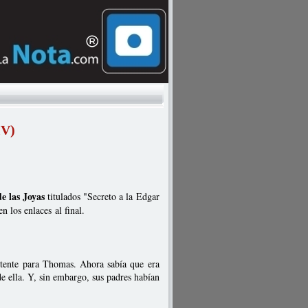
IV)
e las Joyas
titulados "Secreto a la Edgar
 los enlaces al final.
istente para Thomas. Ahora sabía que era
de ella. Y, sin embargo, sus padres habían