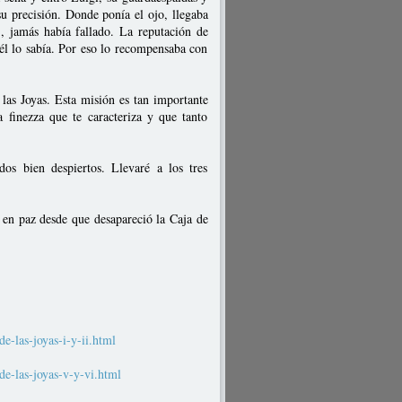
u precisión. Donde ponía el ojo, llegaba
", jamás había fallado. La reputación de
él lo sabía. Por eso lo recompensaba con
s Joyas. Esta misión es tan importante
a finezza que te caracteriza y que tanto
os bien despiertos. Llevaré a los tres
!
 en paz desde que desapareció la Caja de
-las-joyas-i-y-ii.html
e-las-joyas-v-y-vi.html