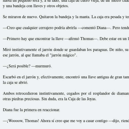
había un pequeño sofá y, a su lado, una caja de cuero vieja, de un metro cu
y una bandeja con llaves y otros objetos.
Se miraron de nuevo. Quitaron la bandeja y la manta. La caja era pesada y ten
—Creo que cualquier cerrajero podría abrirla —comentó Diana—. Pero tendrí
—Primero hay que encontrar la llave —afirmó Thomas—. Debe estar en un lu
Miró instintivamente el jarrón donde se guardaban los paraguas. De niño, su
ese jarrón, al que llamaba el "jarrón mágico".
—¿Será posible? —murmuró.
Escarbó en el jarrón y, efectivamente, encontró una llave antigua de gran tam
la caja se abrió.
Ambos retrocedieron instintivamente, cegados por el resplandor de diamante
otras piedras preciosas. Sin duda, era la Caja de las Joyas.
Diana fue la primera en reaccionar.
—¡Woooow, Thomas! Ahora sí creo que me voy a casar contigo —dijo, rien