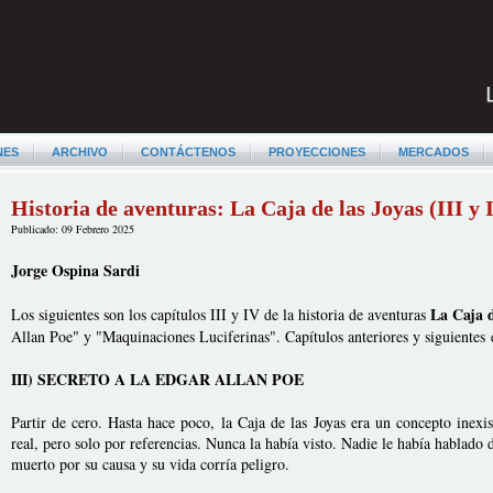
NES
ARCHIVO
CONTÁCTENOS
PROYECCIONES
MERCADOS
Historia de aventuras: La Caja de las Joyas (III y 
Publicado: 09 Febrero 2025
Jorge Ospina Sardi
La Caja d
Los siguientes son los capítulos III y IV de la historia de aventuras
Allan Poe" y "Maquinaciones Luciferinas". Capítulos anteriores y siguientes en
III) SECRETO A LA EDGAR ALLAN POE
Partir de cero. Hasta hace poco, la Caja de las Joyas era un concepto inex
real, pero solo por referencias. Nunca la había visto. Nadie le había hablado 
muerto por su causa y su vida corría peligro.