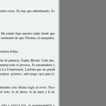
chos creen. No hay que subestimarlo. Es
Ha estado bajo nuestro radar desde que
 el momento de que Thomas, el usurpador,
onrisa felina.
ión de pinturas, Sophy Bernal. Cada año,
 maneja todo el proceso. Es encantadora y
con La Connoisseur. Lástima que no pueda
cipios: primero, solo tengo ojos para ti;
iendes esta última regla al revés. Pero
ré todo, lo de ahora, lo de antes y lo de
 seña y entró Luigi, su guardaespaldas y