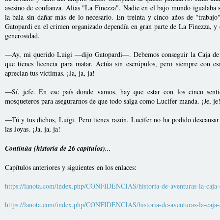
asesino de confianza. Alias "La Finezza". Nadie en el bajo mundo igualaba s
la bala sin dañar más de lo necesario. En treinta y cinco años de "trabajo
Gatopardi en el crimen organizado dependía en gran parte de La Finezza, y 
generosidad.
—Ay, mi querido Luigi —dijo Gatopardi—. Debemos conseguir la Caja de la
que tienes licencia para matar. Actúa sin escrúpulos, pero siempre con es
aprecian tus víctimas. ¡Ja, ja, ja!
—Sí, jefe. En ese país donde vamos, hay que estar con los cinco sentid
mosqueteros para asegurarnos de que todo salga como Lucifer manda. ¡Je, je
—Tú y tus dichos, Luigi. Pero tienes razón. Lucifer no ha podido descansar
las Joyas. ¡Ja, ja, ja!
Continúa (historia de 26 capítulos)...
Capítulos anteriores y siguientes en los enlaces:
https://lanota.com/index.php/CONFIDENCIAS/historia-de-aventuras-la-caja-de
https://lanota.com/index.php/CONFIDENCIAS/historia-de-aventuras-la-caja-d