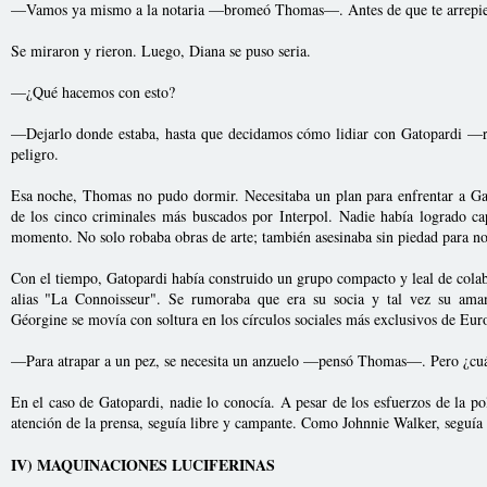
—Vamos ya mismo a la notaria —bromeó Thomas—. Antes de que te arrepie
Se miraron y rieron. Luego, Diana se puso seria.
—¿Qué hacemos con esto?
—Dejarlo donde estaba, hasta que decidamos cómo lidiar con Gatopardi —
peligro.
Esa noche, Thomas no pudo dormir. Necesitaba un plan para enfrentar a Gat
de los cinco criminales más buscados por Interpol. Nadie había logrado ca
momento. No solo robaba obras de arte; también asesinaba sin piedad para no 
Con el tiempo, Gatopardi había construido un grupo compacto y leal de colab
alias "La Connoisseur". Se rumoraba que era su socia y tal vez su aman
Géorgine se movía con soltura en los círculos sociales más exclusivos de Eur
—Para atrapar a un pez, se necesita un anzuelo —pensó Thomas—. Pero ¿cuá
En el caso de Gatopardi, nadie lo conocía. A pesar de los esfuerzos de la po
atención de la prensa, seguía libre y campante. Como Johnnie Walker, seguí
IV) MAQUINACIONES LUCIFERINAS