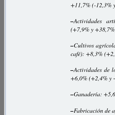
+11,7% (-12,3% y
–
Actividades art
(+7,9% y +38,7%
–
Cultivos agrícol
café): +8,3% (+2
–
Actividades de l
+6,0% (+2,4% y 
–
Ganadería: +5,
–
Fabricación de a