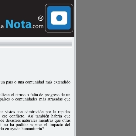
o un país o una comunidad más extendido
izan el atraso o falta de progreso de un
 países o comunidades más atrasadas que
n vistos con admiración por la rapidez
 ese conflicto. Así también habría que
e desastres naturales mientras que otras
tí no ha podido superar el impacto del
ido en ayuda humanitaria?