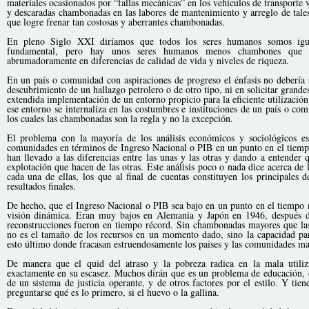
materiales ocasionados por “fallas mecánicas” en los vehículos de transporte vi
y descaradas chambonadas en las labores de mantenimiento y arreglo de tal
que logre frenar tan costosas y aberrantes chambonadas.
En pleno Siglo XXI diríamos que todos los seres humanos somos igua
fundamental, pero hay unos seres humanos menos chambones que ot
abrumadoramente en diferencias de calidad de vida y niveles de riqueza.
En un país o comunidad con aspiraciones de progreso el énfasis no debería s
descubrimiento de un hallazgo petrolero o de otro tipo, ni en solicitar grand
extendida implementación de un entorno propicio para la eficiente utilización
ese entorno se internaliza en las costumbres e instituciones de un país o com
los cuales las chambonadas son la regla y no la excepción.
El problema con la mayoría de los análisis económicos y sociológicos e
comunidades en términos de Ingreso Nacional o PIB en un punto en el tiempo,
han llevado a las diferencias entre las unas y las otras y dando a entender q
explotación que hacen de las otras. Este análisis poco o nada dice acerca de 
cada una de ellas, los que al final de cuentas constituyen los principales 
resultados finales.
De hecho, que el Ingreso Nacional o PIB sea bajo en un punto en el tiempo 
visión dinámica. Eran muy bajos en Alemania y Japón en 1946, después d
reconstrucciones fueron en tiempo récord. Sin chambonadas mayores que las
no es el tamaño de los recursos en un momento dado, sino la capacidad par
esto último donde fracasan estruendosamente los países y las comunidades ma
De manera que el quid del atraso y la pobreza radica en la mala utiliz
exactamente en su escasez. Muchos dirán que es un problema de educación, de 
de un sistema de justicia operante, y de otros factores por el estilo. Y tie
preguntarse qué es lo primero, si el huevo o la gallina.