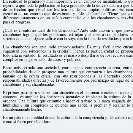
En realidad lo primero y más importante es un cambio de mentalidad, lo que
esperar a que toda la población se haya graduado de la universidad o a que las
de perfección que visualizan los teóricos de las utopías políticas. Ese c
creación de un entorno que desestimule y aísle al chambón. Tiene que ver
diferentes estamentos de un país o comunidad que los chambones y sus cha
para el progreso.
¿Cuál es el entorno ideal de los chambones? Ante todo uno en el que preva
chambones logran que los gobiernos restrinjan y alienen a competidores l
sistema donde consiguen salirse con la suya con la falta de resultados y con 
Los chambones son ante todo improvisadores. Es muy fácil darse cuent
engatusan con soluciones “a la criolla”. Tienen la particularidad de prop
todo está inventado. El resultado es el masivo despilfarro de los recursos exis
cómplice en la generación de atraso y pobreza.
Entre más cerrada una sociedad, entre menos competencia externa, entre
probabilidades de que prospere una cultura que entroniza a los chambone
tamaño de la esfera estatal con sus restricciones a las libertades eco
responsabilidades directas y de favorecimientos por padrinazgo en lugar de m
chambones y sus chambonadas.
El primer paso para superar esta situación es el de tomar conciencia acerca
entonces, es ampliar los horizontes mentales e implantar la cultura de l
ordenes. Una cultura que estimule a hacer el trabajo o la tarea asignada de
humildad y sin complejos de quienes mas saben, a premiar y resaltar lo 
chambonamente hecho.
En un país o comunidad donde la cultura de la competencia y del esmero echa
como si fuera por añadidura.