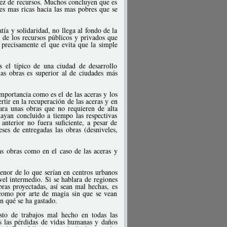
asez de recursos. Muchos concluyen que es
des mas ricas hacia las mas pobres que se
tía y solidaridad, no llega al fondo de la
n de los recursos públicos y privados que
 precisamente el que evita que la simple
el típico de una ciudad de desarrollo
las obras es superior al de ciudades más
ortancia como es el de las aceras y los
rtir en la recuperación de las aceras y en
ara unas obras que no requieren de alta
ayan concluido a tiempo las respectivas
anterior no fuera suficiente, a pesar de
eses de entregadas las obras (desniveles,
s obras como en el caso de las aceras y
menor de lo que serían en centros urbanos
el intermedio. Si se hablara de regiones
ras proyectadas, así sean mal hechas, es
 como por arte de magia sin que se vean
en qué se ha gastado.
sto de trabajos mal hecho en todas las
s las pérdidas de vidas humanas y daños