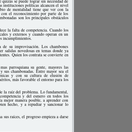
 quizás se puede lograr sin necesidad de
 instituciones políticas alcancen el nivel
ambio de mentalidad tiene que ver con la
 con el reconocimiento por parte de los
mbonadas son los principales obstáculos
lece la falta de competencia. Cuando los
ocales y externos y cuando operan en un
los incumplimientos.
a de su improvisación. Los chambones
oner salidas novedosas en temas donde ya
tentes. Quien los contrata se convierte en
 mas parroquiana su gente, mayores las
s y sus chambonadas. Entre mayor sea el
nómicas y con su cultura de elusión de
éritos, más favorable el entorno para los
 de la raíz del problema. Lo fundamental,
a competencia y del esmero en todos los
 la mejor manera posible, a aprender con
bien hecho, y a repudiar y sancionar lo
 sus raíces, el progreso empieza a darse