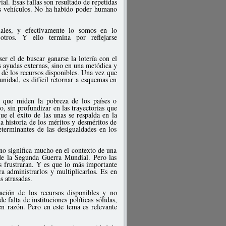
al. Esas fallas son resultado de repetidas
es vehículos. No ha habido poder humano
les, y efectivamente lo somos en lo
ros. Y ello termina por reflejarse
er el de buscar ganarse la lotería con el
es ayudas externas, sino en una metódica y
 de los recursos disponibles. Una vez que
unidad, es difícil retornar a esquemas en
s que miden la pobreza de los países o
 sin profundizar en las trayectorias que
ue el éxito de las unas se respalda en la
la historia de los méritos y desméritos de
determinantes de las desigualdades en los
no significa mucho en el contexto de una
e la Segunda Guerra Mundial. Pero las
 frustraran. Y es que lo más importante
a administrarlos y multiplicarlos. Es en
s atrasadas.
ación de los recursos disponibles y no
falta de instituciones políticas sólidas,
nen razón. Pero en este tema es relevante