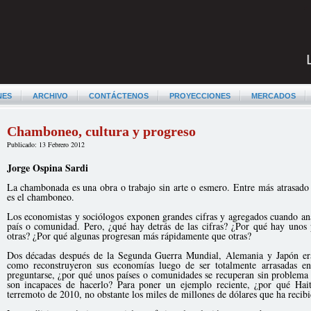
NES
ARCHIVO
CONTÁCTENOS
PROYECCIONES
MERCADOS
Chamboneo, cultura y progreso
Publicado: 13 Febrero 2012
Jorge Ospina Sardi
La chambonada es una obra o trabajo sin arte o esmero. Entre más atrasad
es el chamboneo.
Los economistas y sociólogos exponen grandes cifras y agregados cuando anal
país o comunidad. Pero, ¿qué hay detrás de las cifras? ¿Por qué hay unos
otras? ¿Por qué algunas progresan más rápidamente que otras?
Dos décadas después de la Segunda Guerra Mundial, Alemania y Japón era
como reconstruyeron sus economías luego de ser totalmente arrasadas en
preguntarse, ¿por qué unos países o comunidades se recuperan sin problema d
son incapaces de hacerlo? Para poner un ejemplo reciente, ¿por qué Hai
terremoto de 2010, no obstante los miles de millones de dólares que ha recib