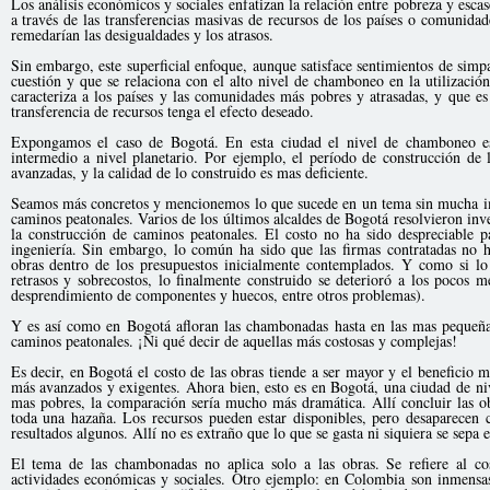
Los análisis económicos y sociales enfatizan la relación entre pobreza y esc
a través de las transferencias masivas de recursos de los países o comunida
remedarían las desigualdades y los atrasos.
Sin embargo, este superficial enfoque, aunque satisface sentimientos de simpa
cuestión y que se relaciona con el alto nivel de chamboneo en la utilizació
caracteriza a los países y las comunidades más pobres y atrasadas, y que es
transferencia de recursos tenga el efecto deseado.
Expongamos el caso de Bogotá. En esta ciudad el nivel de chamboneo es 
intermedio a nivel planetario. Por ejemplo, el período de construcción de 
avanzadas, y la calidad de lo construido es mas deficiente.
Seamos más concretos y mencionemos lo que sucede en un tema sin mucha imp
caminos peatonales. Varios de los últimos alcaldes de Bogotá resolvieron inve
la construcción de caminos peatonales. El costo no ha sido despreciable p
ingeniería. Sin embargo, lo común ha sido que las firmas contratadas no h
obras dentro de los presupuestos inicialmente contemplados. Y como si lo 
retrasos y sobrecostos, lo finalmente construido se deterioró a los pocos m
desprendimiento de componentes y huecos, entre otros problemas).
Y es así como en Bogotá afloran las chambonadas hasta en las mas pequeña
caminos peatonales. ¡Ni qué decir de aquellas más costosas y complejas!
Es decir, en Bogotá el costo de las obras tiende a ser mayor y el beneficio 
más avanzados y exigentes. Ahora bien, esto es en Bogotá, una ciudad de niv
mas pobres, la comparación sería mucho más dramática. Allí concluir las ob
toda una hazaña. Los recursos pueden estar disponibles, pero desaparecen
resultados algunos. Allí no es extraño que lo que se gasta ni siquiera se sepa 
El tema de las chambonadas no aplica solo a las obras. Se refiere al co
actividades económicas y sociales. Otro ejemplo: en Colombia son inmensa