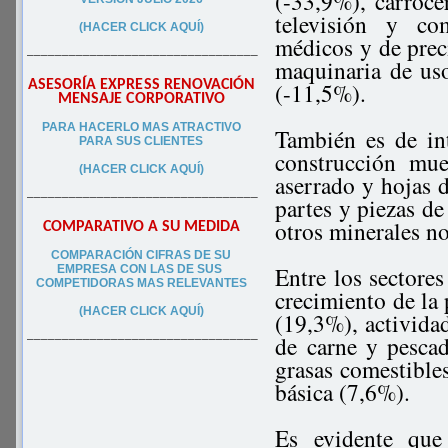
(-33,9%), carroce
televisión y co
(HACER CLICK AQUÍ)
médicos y de preci
–––––––––––––––––––––––––––––––––
maquinaria de uso
ASESORÍA EXPRESS RENOVACIÓN
(-11,5%).
MENSAJE CORPORATIVO
PA
RA
HACERLO MAS ATRACTIVO
También es de int
PARA SUS CLIEN
TES
construcción mu
(HACER CLICK AQUÍ)
aserrado y hojas 
–––––––––––––––––––––––––––––––––
partes y piezas de
otros minerales n
COMPARATIVO A SU MEDIDA
COMPARACIÓN CIFRAS DE SU
Entre los sectores
EMPRESA CON LAS DE SUS
COMPETIDORAS MAS RELEVANTES
crecimiento de la
(HACER CLICK AQUÍ)
(19,3%), activida
de carne y pescad
–––––––––––––––––––––––––––––––––
grasas comestible
básica (7,6%).
Es evidente que