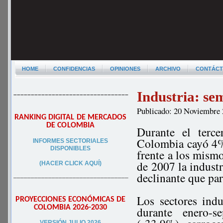
HOME
CONFIDENCIAS
OPINIONES
ARCHIVO
CONTÁC
Industria: se
–––––––––––––––––––––––––––––––––
Publicado: 20 Noviembre
RANKING DIGITAL DE MERCADOS
DE COLOMBIA
Durante el terce
Colombia cayó 4%
INFORMES SECTORIALES
DISPONIBLES
frente a los mismo
de 2007 la indust
(HACER CLICK AQUÍ)
declinante que pa
–––––––––––––––––––––––––––––––––
Los sectores ind
PROYECCIONES ECONÓMICAS DE
COLOMBIA 2026-2030
durante enero-
VERSIÓN JULIO 2026