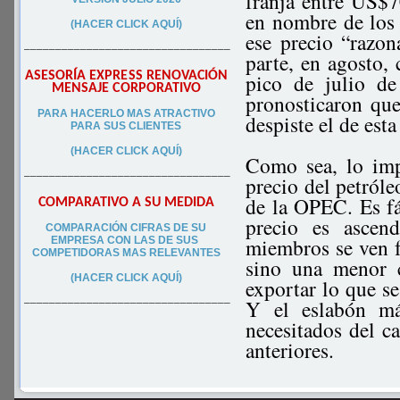
franja entre US$7
en nombre de los
(HACER CLICK AQUÍ)
ese precio “razon
–––––––––––––––––––––––––––––––––
parte, en agosto,
ASESORÍA EXPRESS RENOVACIÓN
pico de julio d
MENSAJE CORPORATIVO
pronosticaron que
PA
RA
HACERLO MAS ATRACTIVO
despiste el de esta
PARA SUS CLIEN
TES
(HACER CLICK AQUÍ)
Como sea, lo imp
–––––––––––––––––––––––––––––––––
precio del petróle
de la OPEC. Es fá
COMPARATIVO A SU MEDIDA
precio es ascen
COMPARACIÓN CIFRAS DE SU
miembros se ven f
EMPRESA CON LAS DE SUS
COMPETIDORAS MAS RELEVANTES
sino una menor 
(HACER CLICK AQUÍ)
exportar lo que se
Y el eslabón má
–––––––––––––––––––––––––––––––––
necesitados del ca
anteriores.