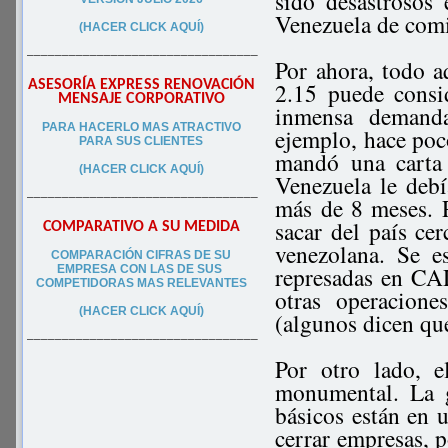
sido desastrosos
Venezuela de comi
(HACER CLICK AQUÍ)
–––––––––––––––––––––––––––––––––
Por ahora, todo aq
ASESORÍA EXPRESS RENOVACIÓN
2.15 puede consi
MENSAJE CORPORATIVO
inmensa demanda
PA
RA
HACERLO MAS ATRACTIVO
ejemplo, hace poco
PARA SUS CLIEN
TES
mandó una carta
(HACER CLICK AQUÍ)
Venezuela le debí
–––––––––––––––––––––––––––––––––
más de 8 meses. 
sacar del país ce
COMPARATIVO A SU MEDIDA
venezolana. Se es
COMPARACIÓN CIFRAS DE SU
represadas en CA
EMPRESA CON LAS DE SUS
COMPETIDORAS MAS RELEVANTES
otras operacion
(HACER CLICK AQUÍ)
(algunos dicen que
–––––––––––––––––––––––––––––––––
Por otro lado, e
monumental. La g
básicos están en u
cerrar empresas, p