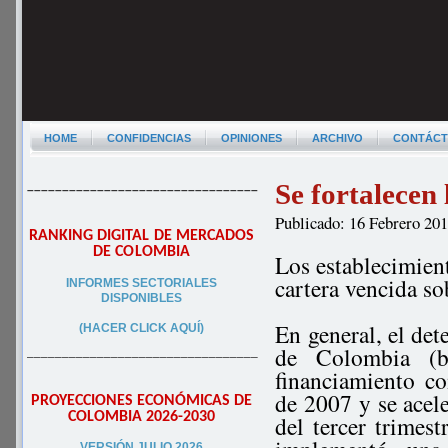
HOME
CONFIDENCIAS
OPINIONES
ARCHIVO
CONTÁC
Se fortalecen
–––––––––––––––––––––––––––––––––
Publicado: 16 Febrero 20
RANKING DIGITAL DE MERCADOS
DE COLOMBIA
Los establecimient
cartera vencida sob
INFORMES SECTORIALES
DISPONIBLES
En general, el det
(HACER CLICK AQUÍ)
de Colombia (ba
–––––––––––––––––––––––––––––––––
financiamiento co
de 2007 y se acele
PROYECCIONES ECONÓMICAS DE
COLOMBIA 2026-2030
del tercer trimes
VERSIÓN JULIO 2026