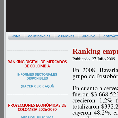
HOME
CONFIDENCIAS
OPINIONES
ARCHIVO
CONTÁC
Ranking empr
–––––––––––––––––––––––––––––––––
Publicado: 27 Julio 2009
RANKING DIGITAL DE MERCADOS
DE COLOMBIA
En 2008, Bavaria
grupo de Postobón
INFORMES SECTORIALES
DISPONIBLES
En cuanto a cervez
(HACER CLICK AQUÍ)
fueron $3.668.52
–––––––––––––––––––––––––––––––––
crecieron 1,2% 
totalizaron $332
PROYECCIONES ECONÓMICAS DE
COLOMBIA 2026-2030
cayeron 48,2%, en 
VERSIÓN JULIO 2026