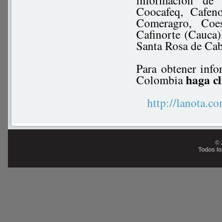
información de 
Coocafeq, Cafeno
Comeragro, Coes
Cafinorte (Cauca),
Santa Rosa de Cab
Para obtener info
haga cl
Colombia
http://lanota
© 
Todos l
Prog